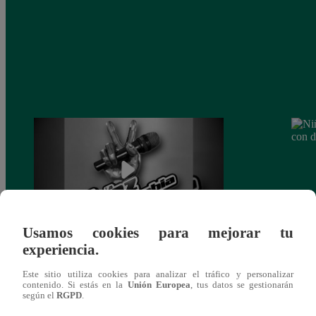
Usamos cookies para mejorar tu
experiencia.
Muere exparticipante de La Voz Colombia
Niño 
tras denunciar negligencia médica
deng
Este sitio utiliza cookies para analizar el tráfico y personalizar
contenido. Si estás en la
Unión Europea
, tus datos se gestionarán
según el
RGPD
.