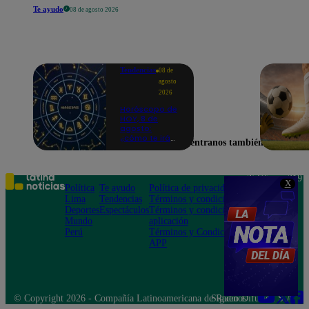
Te ayudo
08 de agosto 2026
Tendencias
08 de
agosto
2026
Horóscopo de
HOY, 8 de
agosto:
¿cómo te irá
Encuéntranos también en
en el amor y
trabajo, según
la IA?
Teléfono: 219
X
Política
Te ayudo
Política de privacidad
1000
Lima
Tendencias
Términos y condiciones
Av. San
Deportes
Espectáculos
Términos y condiciones
Felipe 968
Mundo
aplicación
Jesús María
Perú
Términos y Condiciones
APP
© Copyright 2026 - Compañía Latinoamericana de Radio Difusión S.A.
Síguenos