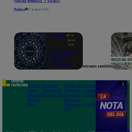
hacia México" | VIDEO
Política
07 de agosto 2026
Tendencias
07 de
agosto
2026
Horóscopo de
HOY, 7 de
agosto:
¿cómo te irá
Encuéntranos también en
en el amor y
trabajo, según
la IA?
Teléfono: 219
X
Política
Te ayudo
Política de privacidad
1000
Lima
Tendencias
Términos y condiciones
Av. San
Deportes
Espectáculos
Términos y condiciones
Felipe 968
Mundo
aplicación
Jesús María
Perú
Términos y Condiciones
APP