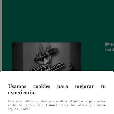
Usamos cookies para mejorar tu
Muere exparticipante de La Voz Colombia
Niño 
experiencia.
tras denunciar negligencia médica
deng
Este sitio utiliza cookies para analizar el tráfico y personalizar
contenido. Si estás en la
Unión Europea
, tus datos se gestionarán
según el
RGPD
.