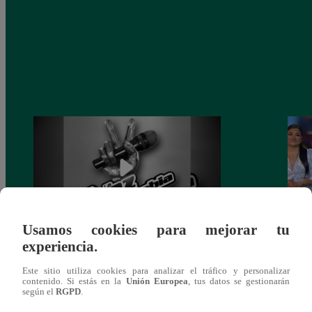
Usamos cookies para mejorar tu
experiencia.
Muere exparticipante de La Voz Colombia
La Vo
tras denunciar negligencia médica
2023
Este sitio utiliza cookies para analizar el tráfico y personalizar
contenido. Si estás en la
Unión Europea
, tus datos se gestionarán
según el
RGPD
.