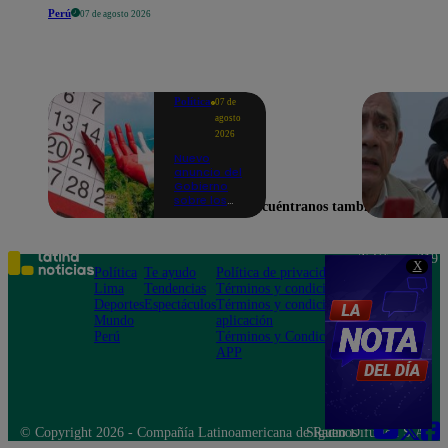
Perú
07 de agosto 2026
Política
07 de
agosto
2026
Nuevo
anuncio del
Gobierno
sobre los
Encuéntranos también en
feriados:
¿Ya no
serán
movidos a
Teléfono: 219
X
los viernes?
Política
Te ayudo
Política de privacidad
1000
Lima
Tendencias
Términos y condiciones
Av. San
Deportes
Espectáculos
Términos y condiciones
Felipe 968
Mundo
aplicación
Jesús María
Perú
Términos y Condiciones
APP
© Copyright 2026 - Compañía Latinoamericana de Radio Difusión S.A.
Síguenos