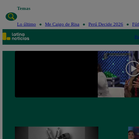
Temas
Lo último
Me Caig
Lo último
Me Caigo de Risa
Perú Decide 2026
Fút
Po