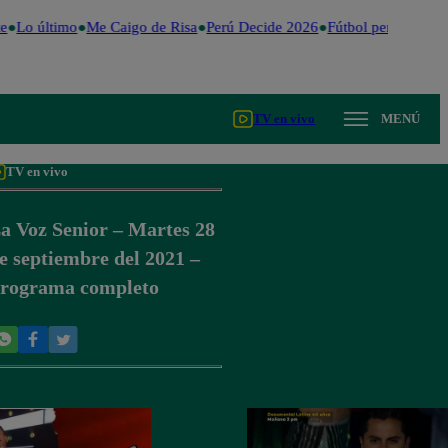
e
Lo último
Me Caigo de Risa
Perú Decide 2026
Fútbol peruano
Dól
TV en vivo
MENÚ
TV en vivo
a Voz Senior – Martes 28
e septiembre del 2021 –
rograma completo