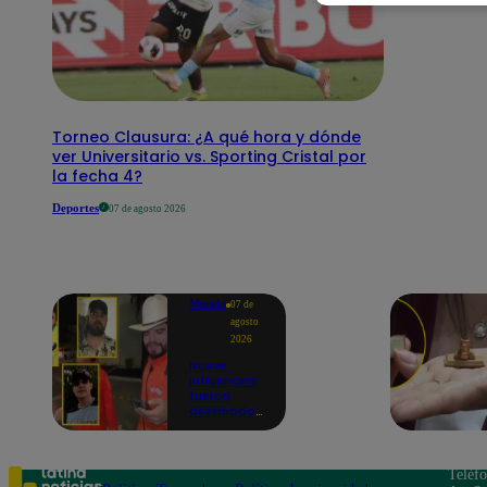
Torneo Clausura: ¿A qué hora y dónde
ver Universitario vs. Sporting Cristal por
la fecha 4?
Deportes
07 de agosto 2026
Mundo
07 de
agosto
2026
Nueve
influencers
fueron
asesinados
por la
guerra
interna en
el Cártel de
Teléf