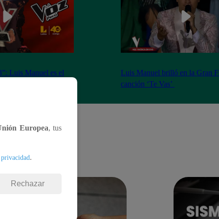
”: Luis Manuel es el
Luis Manuel brilló en la Gran F
ta temporada
canción ‘Te Vas’
Unión Europea
, tus
.
 privacidad
Rechazar