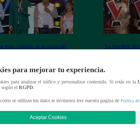
z Perú – Sábado 18 de marzo del
“La Voz Perú 2023
 – Programa completo
ganador de la sex
ies para mejorar tu experiencia.
ookies para analizar el tráfico y personalizar contenido. Si estás en la
nteresar
n según el
RGPD
.
como se utilizan tus datos te invitamos leer nuestra pagina de
Política de
Aceptar Cookies