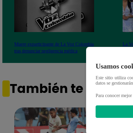
Muere exparticipante de La Voz Colombia
La Vo
tras denunciar negligencia médica
2023
Usamos cook
Este sitio utiliza c
También te puede i
datos se gestionará
Para conocer mejor 