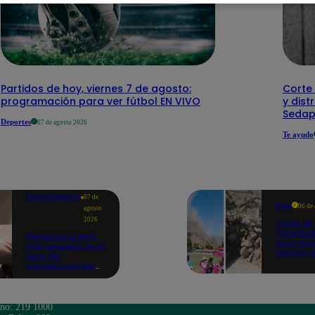
Partidos de hoy, viernes 7 de agosto:
Corte 
programación para ver fútbol EN VIVO
y dist
Sedap
Deportes
07 de agosto 2026
Te ayudo
Entretenimiento
07 de
Perú
06 de
agosto
2026
Sismo de
magnitud
Presentan el libro
Junín dej
más pequeño de la
heridos, 
Feria del
hogares 
Internacional del
propició
Libro de Lima: mide
desprend
casi la falange de
un dedo
ono: 219 1000