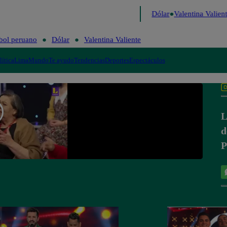
o de Risa
Perú Decide 2026
Fútbol peruano
Dólar
Valentina Valient
bol peruano
Dólar
Valentina Valiente
lítica
Lima
Mundo
Te ayudo
Tendencias
Deportes
Espectáculos
L
d
P