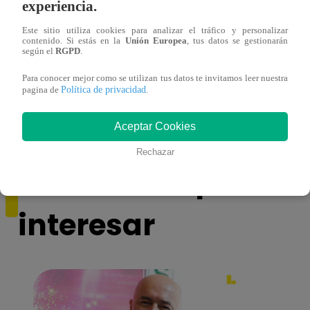
experiencia.
Este sitio utiliza cookies para analizar el tráfico y personalizar
contenido. Si estás en la
Unión Europea
, tus datos se gestionarán
según el
RGPD
.
Cantante Jaime Carmona asesinado: todo
Grupo
lo que sabe de la muerte del exparticipante
de fa
Para conocer mejor como se utilizan tus datos te invitamos leer nuestra
Política de privacidad
pagina de
.
de ‘La Voz Perú’
Aceptar Cookies
Rechazar
También te puede
interesar