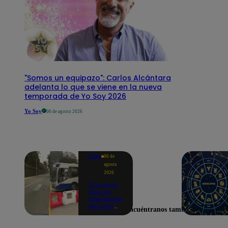
"Somos un equipazo": Carlos Alcántara
adelanta lo que se viene en la nueva
temporada de Yo Soy 2026
Yo Soy
06 de agosto 2026
Lima
06 de
agosto
2026
ATU inicia
fase de
orientación
del carril
Encuéntranos también en
exclusivo
para el
Corredor