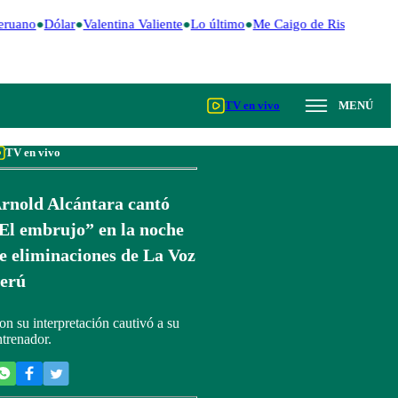
eruano
Dólar
Valentina Valiente
Lo último
Me Caigo de Risa
Perú D
TV en vivo
MENÚ
TV en vivo
rnold Alcántara cantó
El embrujo” en la noche
e eliminaciones de La Voz
erú
on su interpretación cautivó a su
ntrenador.