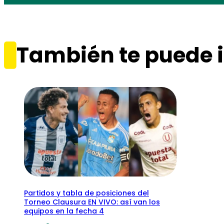
También te puede i
Partidos y tabla de posiciones del
Torneo Clausura EN VIVO: así van los
equipos en la fecha 4