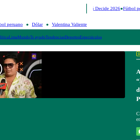
Lo último
Me Caigo de Risa
Perú Decide 2026
Fútbol p
bol peruano
Dólar
Valentina Valiente
lítica
Lima
Mundo
Te ayudo
Tendencias
Deportes
Espectáculos
A
“
d
P
C
e