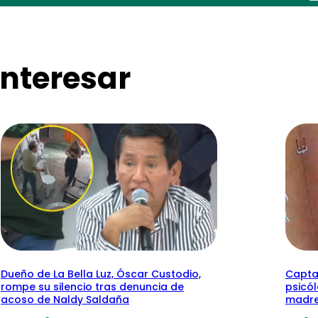
nteresar
Dueño de La Bella Luz, Óscar Custodio,
Capta
rompe su silencio tras denuncia de
psicó
acoso de Naldy Saldaña
madre