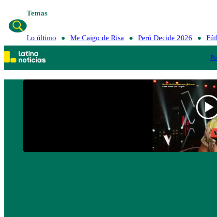
Temas
Lo último
Me Caigo de Risa
Perú Decide 2026
Fút
Po