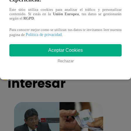
Este sitio utiliza cookies para analizar el tráfico y personalizar
contenido. Si estás en la
Unión Europea
, tus datos se gestionarán
Cantante Jaime Carmona asesinado: todo
Grupo
según el
RGPD
.
lo que sabe de la muerte del exparticipante
de fa
de ‘La Voz Perú’
Para conocer mejor como se utilizan tus datos te invitamos leer nuestra
Política de privacidad
pagina de
.
Aceptar Cookies
También te puede
Rechazar
interesar