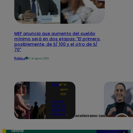
MEF anuncia que aumento del sueldo
mínimo será en dos etapas: "El primero,
posiblemente, de S/ 100 y el otro de S/
70"
Política
07 de agosto 2026
Lima
07 de
agosto
2026
Ola de
calor se
extiende
hasta el
Encuéntranos también en
lunes 10
de
agosto en
Lima y
Teléfono: 219