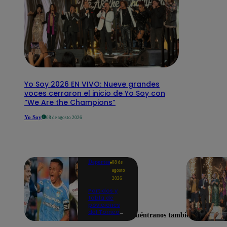
Yo Soy 2026 EN VIVO: Nueve grandes
voces cerraron el inicio de Yo Soy con
“We Are the Champions”
Yo Soy
08 de agosto 2026
Deportes
08 de
agosto
2026
Partidos y
tabla de
posiciones
del Torneo
Encuéntranos también en
Clausura EN
VIVO: así van