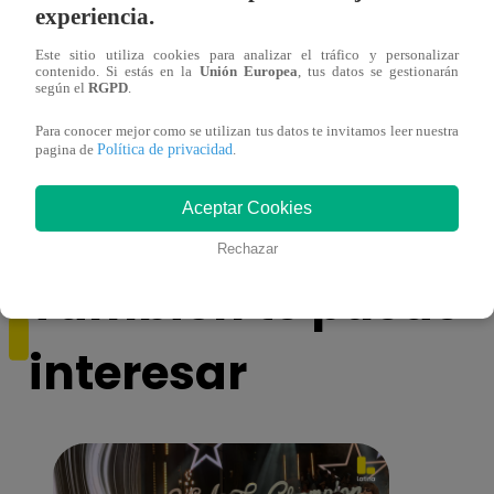
experiencia.
Este sitio utiliza cookies para analizar el tráfico y personalizar
contenido. Si estás en la
Unión Europea
, tus datos se gestionarán
según el
RGPD
.
Para conocer mejor como se utilizan tus datos te invitamos leer nuestra
Muere exparticipante de La Voz Colombia
La Vo
Política de privacidad
pagina de
.
tras denunciar negligencia médica
2023
Aceptar Cookies
Rechazar
También te puede
interesar