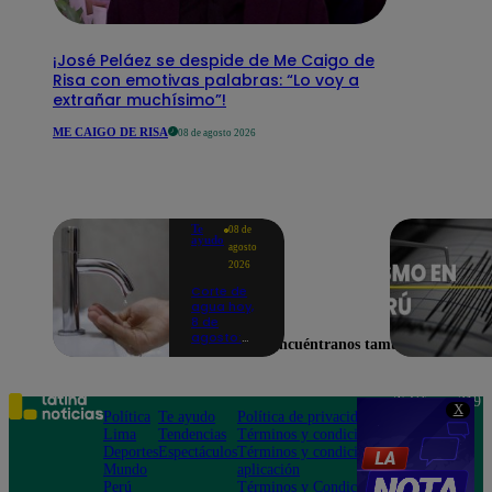
¡José Peláez se despide de Me Caigo de
Risa con emotivas palabras: “Lo voy a
extrañar muchísimo”!
ME CAIGO DE RISA
08 de agosto 2026
Te
08 de
ayudo
agosto
2026
Corte de
agua hoy,
8 de
agosto:
Encuéntranos también en
horarios y
distritos
afectados
sin el
Teléfono: 219
X
servicio de
Política
Te ayudo
Política de privacidad
1000
Sedapal
Lima
Tendencias
Términos y condiciones
Av. San
Deportes
Espectáculos
Términos y condiciones
Felipe 968
Mundo
aplicación
Jesús María
Perú
Términos y Condiciones