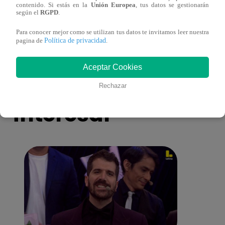
contenido. Si estás en la
Unión Europea
, tus datos se gestionarán
lo que sabe de la muerte del exparticipante
de fa
según el
RGPD
.
de ‘La Voz Perú’
Para conocer mejor como se utilizan tus datos te invitamos leer nuestra
Política de privacidad
pagina de
.
Aceptar Cookies
También te puede
Rechazar
interesar