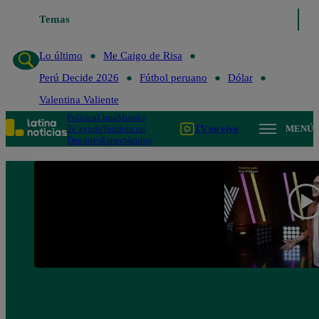
Lo último
Temas
Me Caigo de Risa
Perú Decide 2026
Fútbol peruano
Lo último
Me Caigo de Risa
Perú Decide 2026
Fútbol peruano
Dólar
Valentina Valiente
Política
Lima
Mundo
Te ayudo
Tendencias
TV en vivo
MENÚ
Deportes
Espectáculos