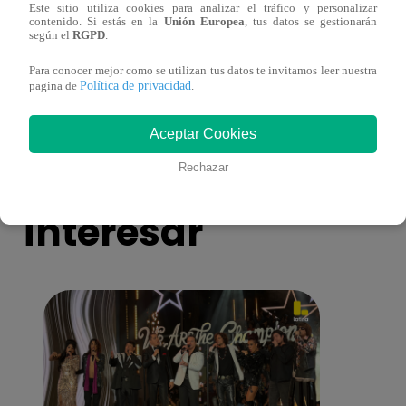
Este sitio utiliza cookies para analizar el tráfico y personalizar
Cantante Jaime Carmona asesinado: todo
Grupo
contenido. Si estás en la
Unión Europea
, tus datos se gestionarán
según el
RGPD
.
lo que sabe de la muerte del exparticipante
de fa
de ‘La Voz Perú’
Para conocer mejor como se utilizan tus datos te invitamos leer nuestra
Política de privacidad
pagina de
.
Aceptar Cookies
También te puede
Rechazar
interesar