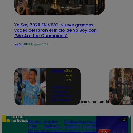
Yo Soy 2026 EN VIVO: Nueve grandes
voces cerraron el inicio de Yo Soy con
“We Are the Champions”
Yo Soy
08 de agosto 2026
Deportes
08 de
agosto
2026
Partidos y
tabla de
posiciones
del Torneo
Encuéntranos también en
Clausura EN
VIVO: así van
los equipos
en la fecha 4
Teléfono: 219
X
Política
Te ayudo
Política de privacidad
1000
Lima
Tendencias
Términos y condiciones
Av. San
Deportes
Espectáculos
Términos y condiciones
Felipe 968