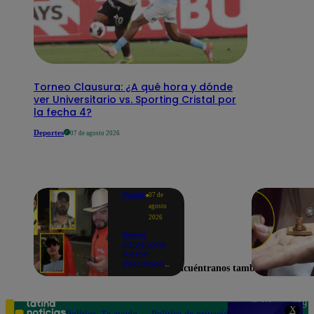
Torneo Clausura: ¿A qué hora y dónde
ver Universitario vs. Sporting Cristal por
la fecha 4?
Deportes
07 de agosto 2026
Mundo
07 de
agosto
2026
Nueve
influencers
fueron
asesinados
Encuéntranos también en
por la
guerra
interna en
el Cártel de
Teléfono: 219
X
Sinaloa