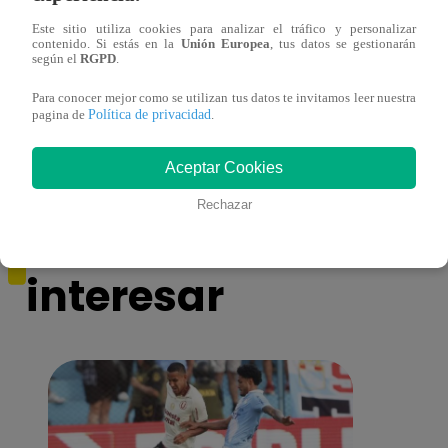
Este sitio utiliza cookies para analizar el tráfico y personalizar
contenido. Si estás en la
Unión Europea
, tus datos se gestionarán
Niño ganador de La Voz Kids grave con
Eva A
según el
RGPD
.
dengue hemorrágico
escen
Para conocer mejor como se utilizan tus datos te invitamos leer nuestra
Política de privacidad
pagina de
.
Aceptar Cookies
Rechazar
También te puede
interesar