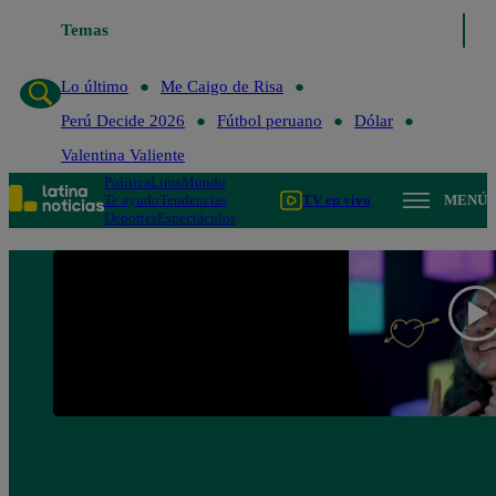
Temas
Lo último
Me Caigo de Risa
Perú Decide 2
Lo último
Me Caigo de Risa
Perú Decide 2026
Fútbol peruano
Dólar
Valentina Valiente
Política
Lima
Mundo
Te ayudo
Tendencias
TV en vivo
MENÚ
Deportes
Espectáculos