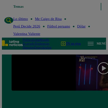
Temas
Lo último
Me Caigo de Ris
Lo último
Me Caigo de Risa
Perú Decide 2026
Fútbol peruano
Dólar
Valentina Valiente
Política
Lima
Mundo
Te ayudo
Tendencias
TV en vivo
MENÚ
Deportes
Espectáculos