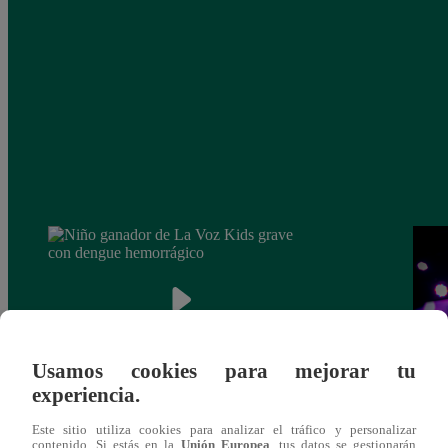
Usamos cookies para mejorar tu
experiencia.
Niño ganador de La Voz Kids grave con
Eva A
Este sitio utiliza cookies para analizar el tráfico y personalizar
dengue hemorrágico
escen
contenido. Si estás en la
Unión Europea
, tus datos se gestionarán