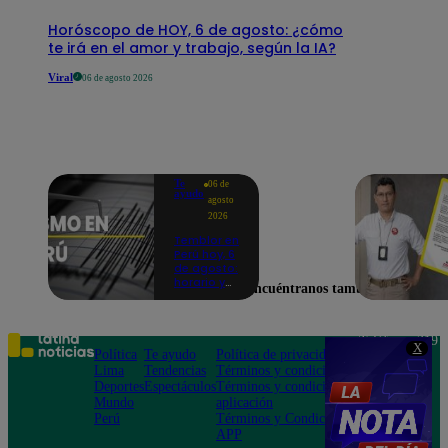
Horóscopo de HOY, 6 de agosto: ¿cómo
te irá en el amor y trabajo, según la IA?
Viral
06 de agosto 2026
Te
06 de
ayudo
agosto
2026
Temblor en
Perú hoy, 6
de agosto:
horario y
Encuéntranos también en
epicentro
del último
sismo,
según IGP
Teléfono: 219
X
Política
Te ayudo
Política de privacidad
1000
Lima
Tendencias
Términos y condiciones
Av. San
Deportes
Espectáculos
Términos y condiciones
Felipe 968
Mundo
aplicación
Jesús María
Perú
Términos y Condiciones
APP