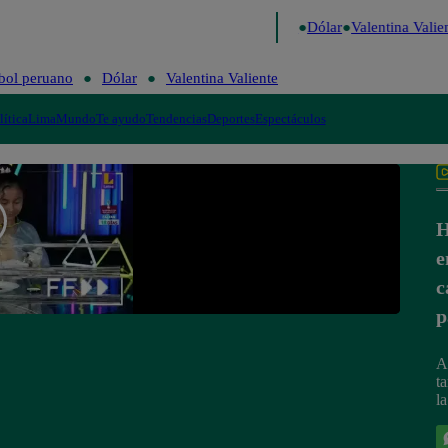
go de Risa
Perú Decide 2026
Fútbol peruano
Dólar
Valentina Valien
bol peruano
Dólar
Valentina Valiente
lítica
Lima
Mundo
Te ayudo
Tendencias
Deportes
Espectáculos
H
e
c
p
A
t
la