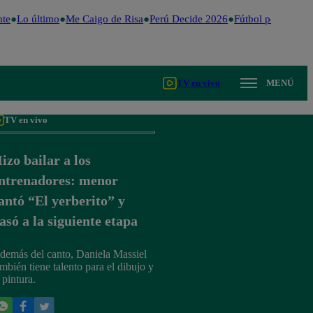
te
Lo último
Me Caigo de Risa
Perú Decide 2026
Fútbol peruano
Dó
TV en vivo
MENÚ
TV en vivo
izo bailar a los
ntrenadores: menor
antó “El yerberito” y
asó a la siguiente etapa
demás del canto, Daniela Massiel
ambién tiene talento para el dibujo y
 pintura.