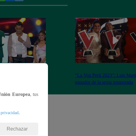
ado 18 de marzo del
“La Voz Perú 2023”: Luis Manu
completo
ganador de la sexta temporada
Unión Europea
, tus
.
 privacidad
Rechazar