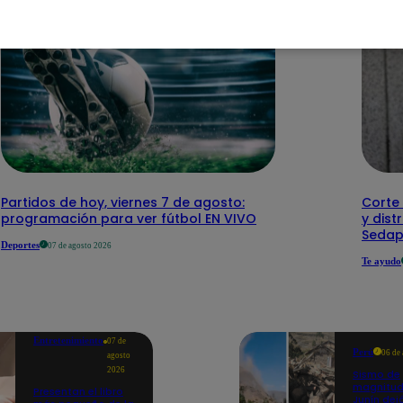
Partidos de hoy, viernes 7 de agosto:
Corte 
programación para ver fútbol EN VIVO
y dist
Sedap
Deportes
07 de agosto 2026
Te ayudo
Entretenimiento
07 de
Perú
06 de
agosto
2026
Sismo de
magnitud
Presentan el libro
Junín dej