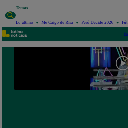
Temas
Lo último
Me Cai
Lo último
Me Caigo de Risa
Perú Decide 2026
Fút
Po