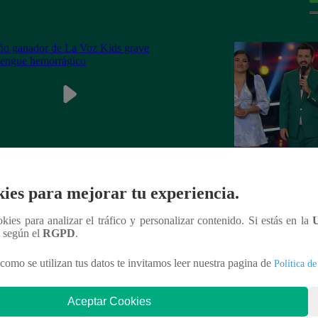
ganador de La Voz Kids grave con
La Voz Perú – Sáb
ies para mejorar tu experiencia.
ue hemorrágico
2023 – Programa 
ookies para analizar el tráfico y personalizar contenido. Si estás en la
n según el
RGPD
.
como se utilizan tus datos te invitamos leer nuestra pagina de
Política de
nteresar
Aceptar Cookies