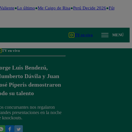
aliente
Lo último
Me Caigo de Risa
Perú Decide 2026
Fútbol perua
TV en vivo
MENÚ
TV en vivo
orge Luis Bendezú,
umberto Dávila y Juan
osé Piperis demostraron
odo su talento
os concursantes nos regalaron
randes presentaciones en la noche
e knockouts.