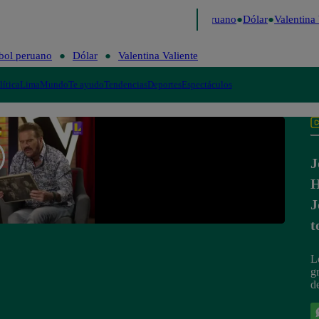
e Caigo de Risa
Perú Decide 2026
Fútbol peruano
Dólar
Valentina V
bol peruano
Dólar
Valentina Valiente
lítica
Lima
Mundo
Te ayudo
Tendencias
Deportes
Espectáculos
J
H
J
t
L
g
d