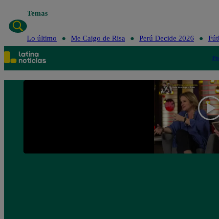
Temas
Lo último
M
Lo último
Me Caigo de Risa
Perú Decide 2026
Fút
Po