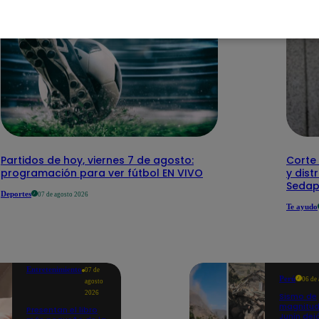
Partidos de hoy, viernes 7 de agosto:
Corte 
programación para ver fútbol EN VIVO
y dist
Sedap
Deportes
07 de agosto 2026
Te ayudo
Entretenimiento
07 de
Perú
06 de
agosto
2026
Sismo de
magnitud
Presentan el libro
Junín dej