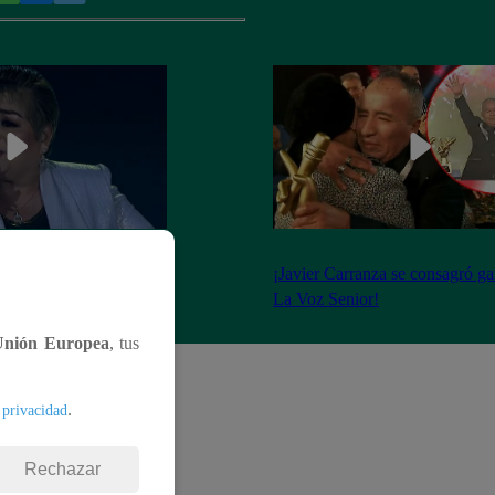
 llevó todos los
¡Javier Carranza se consagró g
dad blanca”
La Voz Senior!
Unión Europea
, tus
.
 privacidad
Rechazar