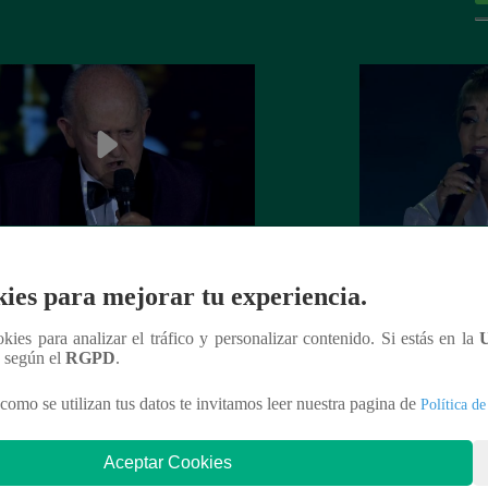
el Darío cerró la Gran Final
Ana María Rossi se
ies para mejorar tu experiencia.
ndo “Volver”
aplausos con “Ciu
ookies para analizar el tráfico y personalizar contenido. Si estás en la
n según el
RGPD
.
como se utilizan tus datos te invitamos leer nuestra pagina de
Política de
nteresar
Aceptar Cookies