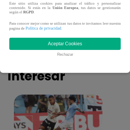
Este sitio utiliza cookies para analizar el tráfico y personalizar
contenido. Si estás en la
Unión Europea
, tus datos se gestionarán
según el
RGPD
.
Muere exparticipante de La Voz Colombia
La Vo
tras denunciar negligencia médica
2023
Para conocer mejor como se utilizan tus datos te invitamos leer nuestra
Política de privacidad
pagina de
.
Aceptar Cookies
También te puede
Rechazar
interesar