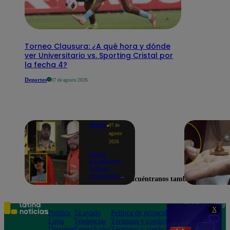
Torneo Clausura: ¿A qué hora y dónde
ver Universitario vs. Sporting Cristal por
la fecha 4?
Deportes
07 de agosto 2026
Mundo
07 de
agosto
2026
Nueve
influencers
fueron
asesinados
Encuéntranos también en
por la
guerra
interna en
el Cártel de
Teléfono: 219
X
Sinaloa
Política
Te ayudo
Política de privacidad
1000
Lima
Tendencias
Términos y condiciones
Av. San
Deportes
Espectáculos
Términos y condiciones