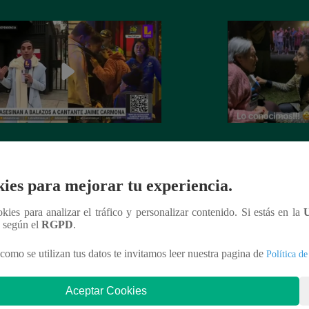
nte Jaime Carmona asesinado: todo
Grupo 5: Christia
e sabe de la muerte del exparticipante
de fanática de 92 
a Voz Perú’
ies para mejorar tu experiencia.
ookies para analizar el tráfico y personalizar contenido. Si estás en la
n según el
RGPD
.
como se utilizan tus datos te invitamos leer nuestra pagina de
Política de
nteresar
Aceptar Cookies