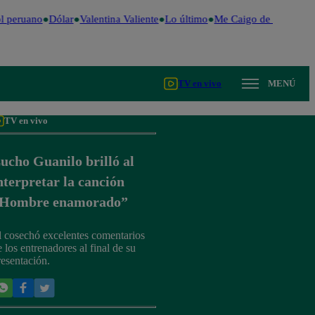
 peruano
Dólar
Valentina Valiente
Lo último
Me Caigo de Risa
Perú
TV en vivo
MENÚ
TV en vivo
ucho Guanilo brilló al
nterpretar la canción
Hombre enamorado”
l cosechó excelentes comentarios
e los entrenadores al final de su
resentación.