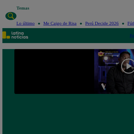
Temas
Lo último
Me Caigo de Risa
Perú Decide 2026
Fút
Po