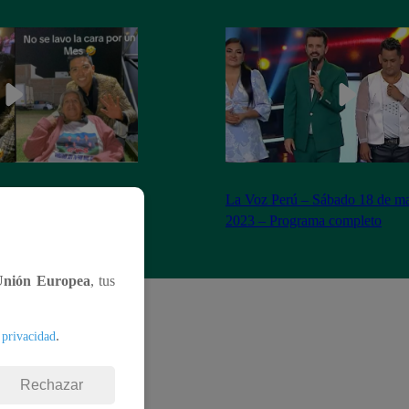
n Yaipén cumple sueño
La Voz Perú – Sábado 18 de ma
años
2023 – Programa completo
Unión Europea
, tus
.
 privacidad
Rechazar