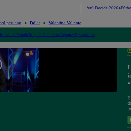
Lo último
Me Caigo de Risa
Perú Decide 2026
Fútbol
bol peruano
Dólar
Valentina Valiente
lítica
Lima
Mundo
Te ayudo
Tendencias
Deportes
Espectáculos
L
i
“
É
d
p