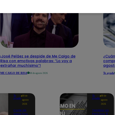
¡José Peláez se despide de Me Caigo de
¿Cuánt
Risa con emotivas palabras: “Lo voy a
compr
extrañar muchísimo”!
agost
ME CAIGO DE RISA
Te ayudo
08 de agosto 2026
Te
Te
08 de
08 de
ayudo
ayudo
agosto
agosto
2026
2026
Corte de
Temblor en
agua hoy,
Perú hoy, 8