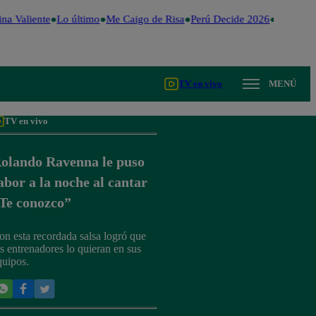
na Valiente
Lo último
Me Caigo de Risa
Perú Decide 2026
Fútbol pe
TV en vivo
MENÚ
TV en vivo
olando Ravenna le puso
abor a la noche al cantar
Te conozco”
on esta recordada salsa logró que
os entrenadores lo quieran en sus
quipos.