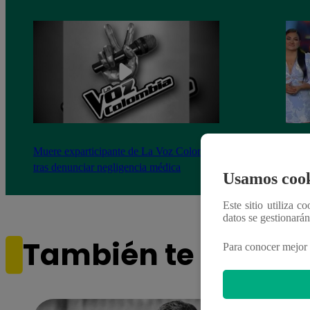
Muere exparticipante de La Voz Colombia
La Vo
tras denunciar negligencia médica
2023
Usamos cook
Este sitio utiliza c
datos se gestionará
También te puede i
Para conocer mejor 