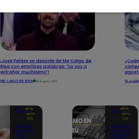
¡José Peláez se despide de Me Caigo de
¿Cuánt
Risa con emotivas palabras: “Lo voy a
compr
extrañar muchísimo”!
agost
ME CAIGO DE RISA
Te ayudo
08 de agosto 2026
Te
Te
08 de
08 de
ayudo
ayudo
agosto
agosto
2026
2026
Corte de
Temblor en
agua hoy,
Perú hoy, 8
8 de
de agosto: