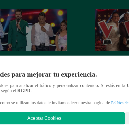
z Perú – Sábado 18 de marzo del
“La Voz Perú 2023
 – Programa completo
ganador de la sex
ies para mejorar tu experiencia.
ookies para analizar el tráfico y personalizar contenido. Si estás en la
n según el
RGPD
.
nteresar
como se utilizan tus datos te invitamos leer nuestra pagina de
Política de
Aceptar Cookies