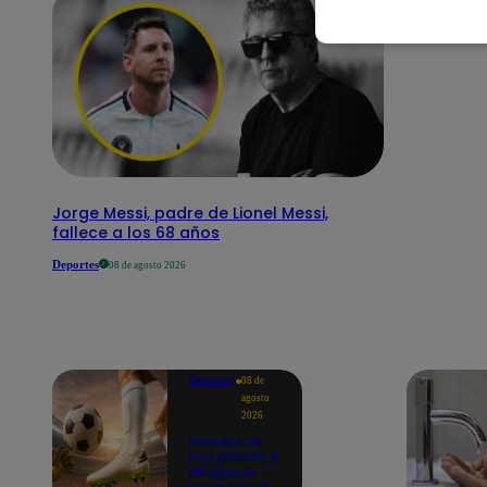
Jorge Messi, padre de Lionel Messi,
fallece a los 68 años
Deportes
08 de agosto 2026
Deportes
08 de
agosto
2026
Partidos de
hoy, sábado 8
de agosto: