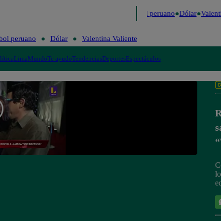
o
Me Caigo de Risa
Perú Decide 2026
Fútbol peruano
Dólar
Valenti
bol peruano
Dólar
Valentina Valiente
lítica
Lima
Mundo
Te ayudo
Tendencias
Deportes
Espectáculos
R
s
“
C
l
e