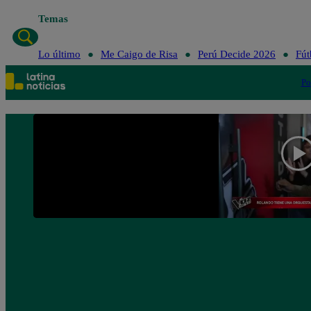
Temas
Lo últim
Lo último
Me Caigo de Risa
Perú Decide 2026
Fút
Po