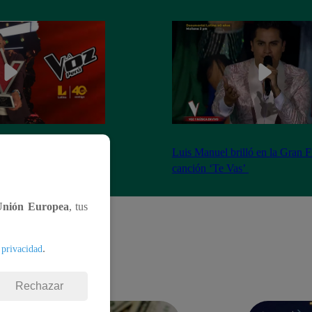
”: Luis Manuel es el
Luis Manuel brilló en la Gran F
ta temporada
canción ‘Te Vas’
Unión Europea
, tus
.
 privacidad
Rechazar