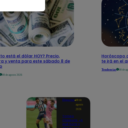
o está el dólar HOY? Precio,
Horóscopo d
a y venta para este sábado 8 de
te irá en el 
o
Tendencias
08 de a
08 de agosto 2026
Deportes
08 de
agosto
2026
Torneo
Clausura: ¿A
qué hora y