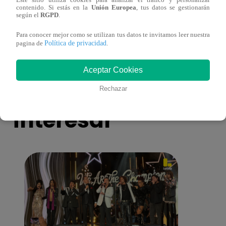
Este sitio utiliza cookies para analizar el tráfico y personalizar
Muere exparticipante de La Voz Colombia
Canta
contenido. Si estás en la
Unión Europea
, tus datos se gestionarán
tras denunciar negligencia médica
lo qu
según el
RGPD
.
de ‘L
Para conocer mejor como se utilizan tus datos te invitamos leer nuestra
Política de privacidad
pagina de
.
Aceptar Cookies
También te puede
Rechazar
interesar