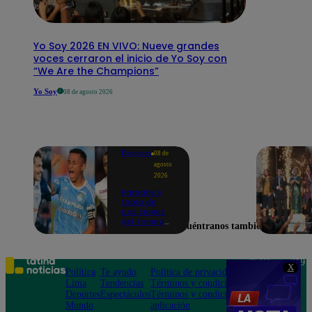
Yo Soy 2026 EN VIVO: Nueve grandes
voces cerraron el inicio de Yo Soy con
“We Are the Champions”
Yo Soy
08 de agosto 2026
Deportes
08 de
agosto
2026
Partidos y
tabla de
posiciones
del Torneo
Encuéntranos también en
Clausura EN
VIVO: así van
los equipos
en la fecha 4
Teléfono: 219
X
Política
Te ayudo
Política de privacidad
1000
Lima
Tendencias
Términos y condiciones
Av. San
Deportes
Espectáculos
Términos y condiciones
Felipe 968
Mundo
aplicación
Jesús María