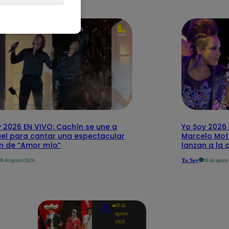
 2026 EN VIVO: Cachín se une a
Yo Soy 2026 
el para cantar una espectacular
Marcelo Mott
ón de “Amor mío”
lanzan a la 
Yo Soy
08 de agosto 2026
08 de agost
Yo
08 de
Soy
agosto
2026