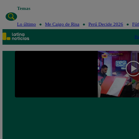
Temas
Lo último
Me Caigo de Risa
Perú Decide 2026
Fút
Po