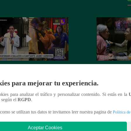
nte Jaime Carmona asesinado: todo
Grupo 5: Christia
e sabe de la muerte del exparticipante
de fanática de 92 
ies para mejorar tu experiencia.
a Voz Perú’
ookies para analizar el tráfico y personalizar contenido. Si estás en la
n según el
RGPD
.
como se utilizan tus datos te invitamos leer nuestra pagina de
Política de
nteresar
Aceptar Cookies