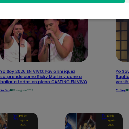
Yo Soy 2026 EN VIVO: Favio Enríquez
Yo Soy
sorprende como Ricky Martin y pone a
Rapha
bailar a todos en pleno CASTING EN VIVO
versi
Yo Soy
Yo Soy
08 de agosto 2026
Yo
Yo
08 de
08 de
Soy
Soy
agosto
agosto
2026
2026