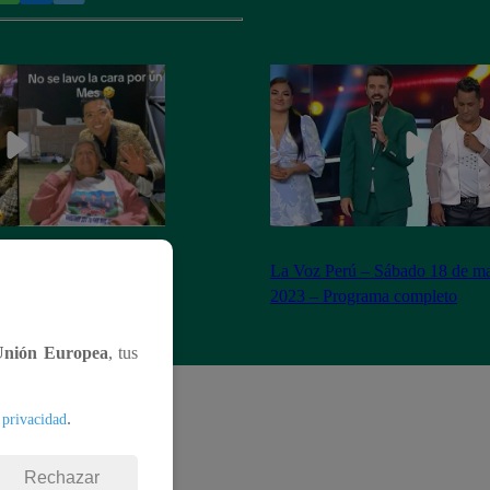
n Yaipén cumple sueño
La Voz Perú – Sábado 18 de ma
años
2023 – Programa completo
Unión Europea
, tus
.
 privacidad
Rechazar