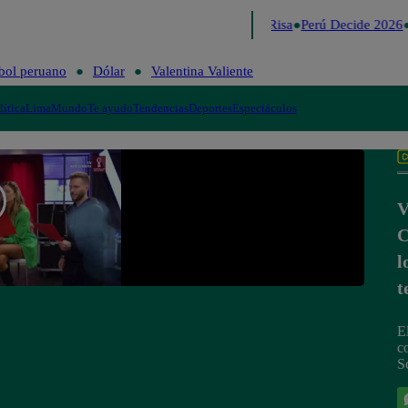
Lo último
Me Caigo de Risa
Perú Decide 2026
bol peruano
Dólar
Valentina Valiente
lítica
Lima
Mundo
Te ayudo
Tendencias
Deportes
Espectáculos
V
C
l
t
E
c
Sc