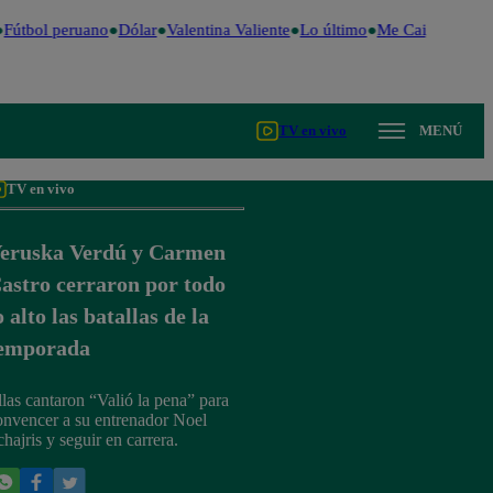
Fútbol peruano
Dólar
Valentina Valiente
Lo último
Me Caigo de Risa
TV en vivo
MENÚ
TV en vivo
eruska Verdú y Carmen
astro cerraron por todo
o alto las batallas de la
emporada
llas cantaron “Valió la pena” para
onvencer a su entrenador Noel
hajris y seguir en carrera.