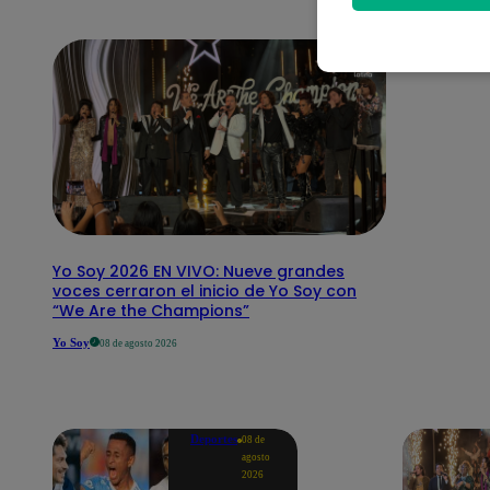
Yo Soy 2026 EN VIVO: Nueve grandes
voces cerraron el inicio de Yo Soy con
“We Are the Champions”
Yo Soy
08 de agosto 2026
Deportes
08 de
agosto
2026