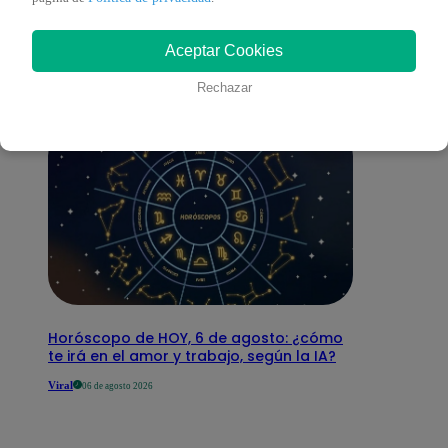
interesar
Aceptar Cookies
Rechazar
Horóscopo de HOY, 6 de agosto: ¿cómo
te irá en el amor y trabajo, según la IA?
Viral
06 de agosto 2026