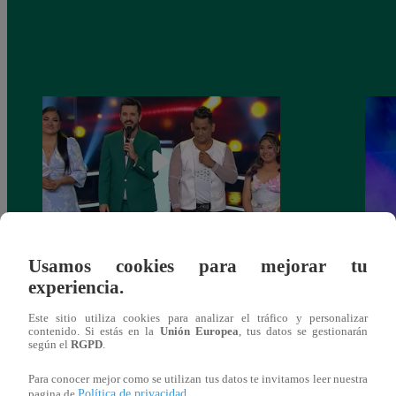
La Voz Perú – Sábado 18 de marzo del
La Vo
Usamos cookies para mejorar tu
2023 – Programa completo
2023
experiencia.
Este sitio utiliza cookies para analizar el tráfico y personalizar
contenido. Si estás en la
Unión Europea
, tus datos se gestionarán
según el
RGPD
.
También te puede
Para conocer mejor como se utilizan tus datos te invitamos leer nuestra
Política de privacidad
pagina de
.