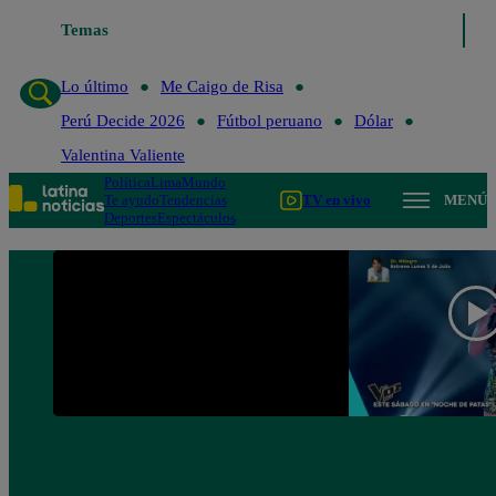
Temas
Lo último
Me Caigo de Ri
Lo último
Me Caigo de Risa
Perú Decide 2026
Fútbol peruano
Dólar
Valentina Valiente
Política
Lima
Mundo
Te ayudo
Tendencias
TV en vivo
MENÚ
Deportes
Espectáculos