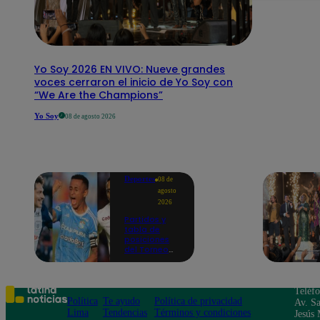
Yo Soy 2026 EN VIVO: Nueve grandes
voces cerraron el inicio de Yo Soy con
“We Are the Champions”
Yo Soy
08 de agosto 2026
Deportes
08 de
agosto
2026
Partidos y
tabla de
posiciones
del Torneo
Clausura EN
VIVO: así van
los equipos
en la fecha 4
Teléf
Política
Te ayudo
Política de privacidad
Av. Sa
Lima
Tendencias
Términos y condiciones
Jesús 