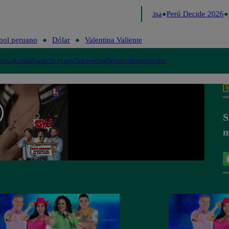
Lo último
Me Caigo de Risa
Perú Decide 2026
F
bol peruano
Dólar
Valentina Valiente
lítica
Lima
Mundo
Te ayudo
Tendencias
Deportes
Espectáculos
S
m