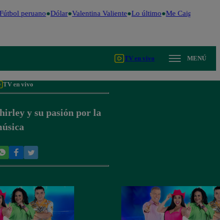
útbol peruano
Dólar
Valentina Valiente
Lo último
Me Caigo de Risa
TV en vivo
MENÚ
TV en vivo
hirley y su pasión por la
úsica