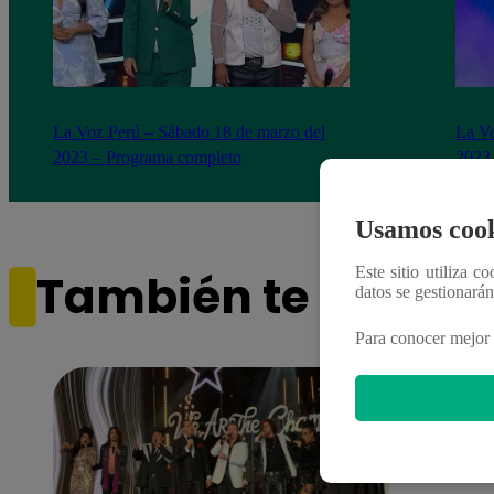
La Voz Perú – Sábado 18 de marzo del
La Vo
2023 – Programa completo
2023
Usamos cook
Este sitio utiliza c
También te puede i
datos se gestionará
Para conocer mejor 