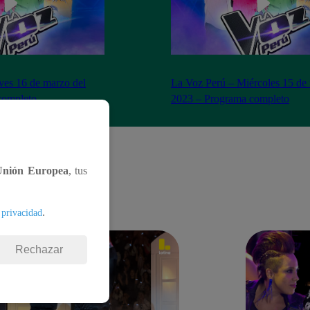
ves 16 de marzo del
La Voz Perú – Miércoles 15 de
completo
2023 – Programa completo
Unión Europea
, tus
.
 privacidad
Rechazar