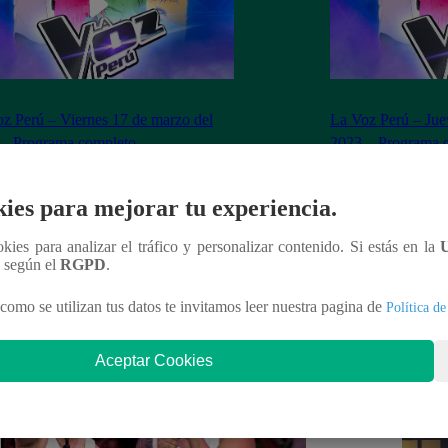
z Perú – Viernes 17 de marzo del
La Voz Perú – Jue
 – Programa completo
2023 – Programa 
ies para mejorar tu experiencia.
ookies para analizar el tráfico y personalizar contenido. Si estás en la
nteresar
n según el
RGPD
.
como se utilizan tus datos te invitamos leer nuestra pagina de
Política de
Aceptar Cookies