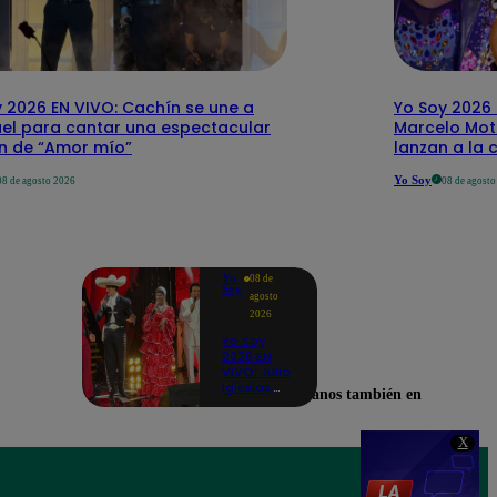
 2026 EN VIVO: Cachín se une a
Yo Soy 2026 
el para cantar una espectacular
Marcelo Mott
ón de “Amor mío”
lanzan a la 
Yo Soy
08 de agosto 2026
08 de agost
Yo
08 de
Soy
agosto
2026
Yo Soy
2026 EN
VIVO: Julio
Iglesias,
Encuéntranos también en
José José,
Celia Cruz
y más
X
artistas se
unen en
una
inesperada