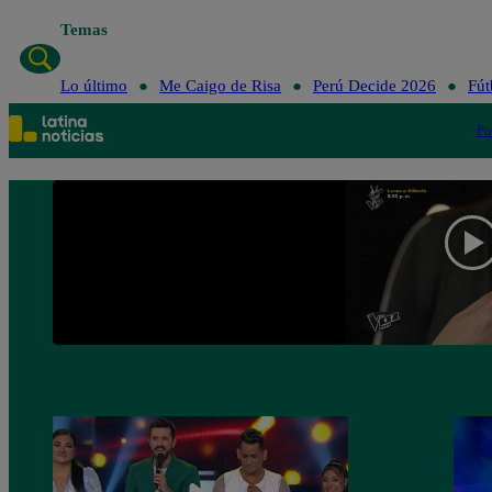
Temas
Lo último
Me Caigo de Risa
Perú Decide 2026
Fút
Po