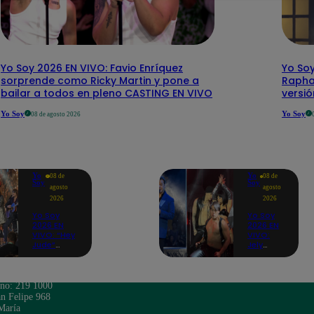
Yo Soy 2026 EN VIVO: Favio Enríquez
Yo Soy
sorprende como Ricky Martin y pone a
Rapha
bailar a todos en pleno CASTING EN VIVO
versi
Yo Soy
Yo Soy
08 de agosto 2026
Yo
Yo
08 de
08 de
Soy
Soy
agosto
agosto
2026
2026
Yo Soy
Yo Soy
2026 EN
2026 EN
VIVO: “Hey
VIVO:
Jude”
Jely
reúne a
Reátegui
Paul
se une a
McCartney,
Nino
José
Bravo
ono: 219 1000
Feliciano,
para
n Felipe 968
Eddie
cantar
María
Vedder,
“Noelia”