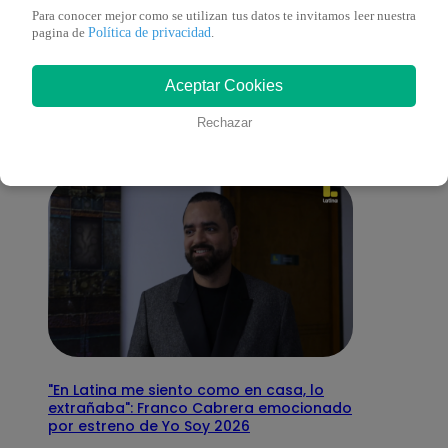
Para conocer mejor como se utilizan tus datos te invitamos leer nuestra
También te puede
Política de privacidad
pagina de
.
Aceptar Cookies
interesar
Rechazar
"En Latina me siento como en casa, lo
extrañaba": Franco Cabrera emocionado
por estreno de Yo Soy 2026