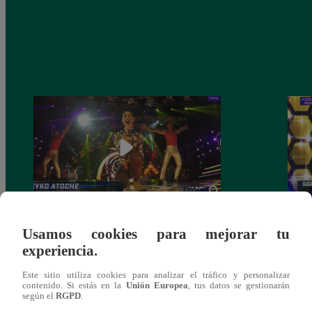
Fiesta latina: Mira el gran reto que
Los C
Usamos cookies para mejorar tu
cumplieron los finalistas este sábado
de no
experiencia.
comp
Este sitio utiliza cookies para analizar el tráfico y personalizar
contenido. Si estás en la
Unión Europea
, tus datos se gestionarán
según el
RGPD
.