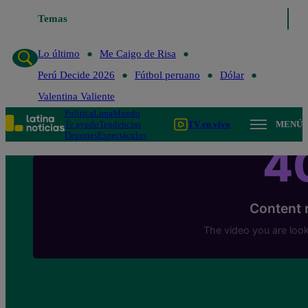
Temas
Lo último
Me Caigo de Risa
Perú Decide 2
Lo último
Me Caigo de Risa
Perú Decide 2026
Fútbol peruano
Dólar
Valentina Valiente
Política
Lima
Mundo
Te ayudo
Tendencias
TV en vivo
MENÚ
Deportes
Espectáculos