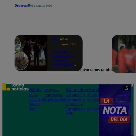
Deportes
06 de agosto 2026
Perú
05 de
agosto 2026
Ordenan
excarcelar a
militares
investigados
por muerte
Encuéntranos también en
de jóvenes
durante
operativo en
Colcabamba
Teléfono: 219
X
Política
Te ayudo
Política de privacidad
1000
Lima
Tendencias
Términos y condiciones
Av. San
Deportes
Espectáculos
Términos y condiciones
Felipe 968
Mundo
aplicación
Jesús María
Perú
Términos y Condiciones
APP