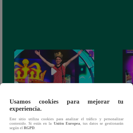
Usamos cookies para mejorar tu
La Bibi’ y ‘el Jhonny’ no consiguieron el
‘La B
experiencia.
cetro de la semana tras caer ante Germán
Germá
Loero
Este sitio utiliza cookies para analizar el tráfico y personalizar
contenido. Si estás en la
Unión Europea
, tus datos se gestionarán
según el
RGPD
.