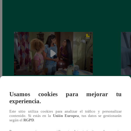
Valentina Valiente capítulo 44: Kathy y
Valen
Usamos cookies para mejorar tu
Jenny atan cabos sobre la relación entre
enfre
experiencia.
Elsa y Wilfredo!
abraz
Este sitio utiliza cookies para analizar el tráfico y personalizar
contenido. Si estás en la
Unión Europea
, tus datos se gestionarán
según el
RGPD
.