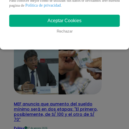
También te puede
Para conocer mejor como se utilizan tus datos te invitamos leer nuestra
Política de privacidad
pagina de
.
interesar
Aceptar Cookies
Rechazar
MEF anuncia que aumento del sueldo
mínimo será en dos etapas: "El primero,
posiblemente, de S/ 100 y el otro de S/
70"
Política
07 de agosto 2026