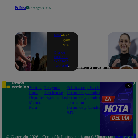
Política
07 de agosto 2026
Lima
07 de
agosto
2026
Ola de
calor se
extiende
hasta el
Encuéntranos también en
lunes 10
de
agosto en
Lima y
Teléfono: 219
X
otras 16
Política
Te ayudo
Política de privacidad
1000
regiones
Lima
Tendencias
Términos y condiciones
Av. San
Deportes
Espectáculos
Términos y condiciones
Felipe 968
Mundo
aplicación
Jesús María
Perú
Términos y Condiciones
APP
© Copyright 2026 - Compañía Latinoamericana de Radio Difusión S.A.
Síguenos