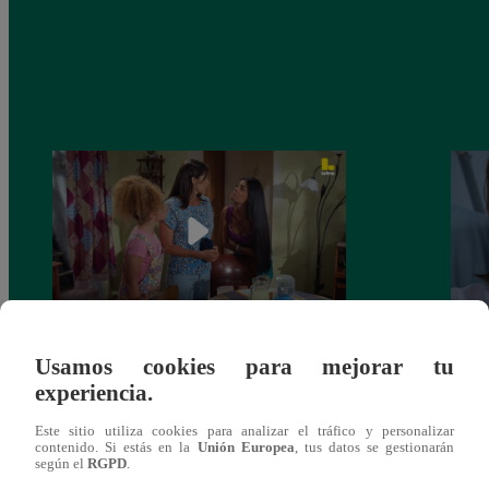
Valentina Valiente capítulo 44: Kathy y
Valen
Usamos cookies para mejorar tu
Jenny atan cabos sobre la relación entre
enfre
experiencia.
Elsa y Wilfredo!
abraz
Este sitio utiliza cookies para analizar el tráfico y personalizar
contenido. Si estás en la
Unión Europea
, tus datos se gestionarán
según el
RGPD
.