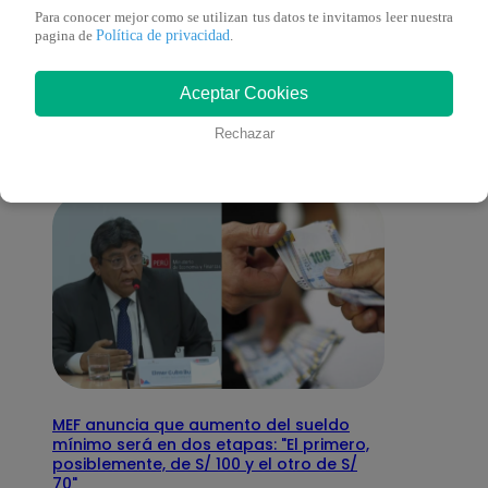
Para conocer mejor como se utilizan tus datos te invitamos leer nuestra
También te puede
Política de privacidad
pagina de
.
Aceptar Cookies
interesar
Rechazar
MEF anuncia que aumento del sueldo
mínimo será en dos etapas: "El primero,
posiblemente, de S/ 100 y el otro de S/
70"