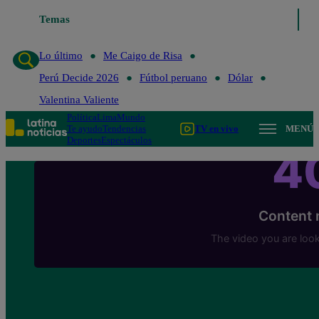
Temas
Lo último
Me Caigo de Risa
Perú Decide 
Lo último
Me Caigo de Risa
Perú Decide 2026
Fútbol peruano
Dólar
Valentina Valiente
Política
Lima
Mundo
Te ayudo
Tendencias
TV en vivo
MENÚ
Deportes
Espectáculos