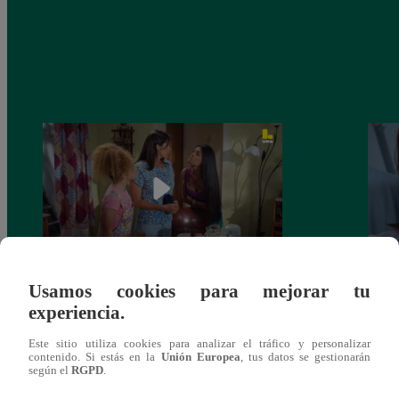
Usamos cookies para mejorar tu
Valentina Valiente capítulo 44: Kathy y
Valen
experiencia.
Jenny atan cabos sobre la relación entre
enfre
Elsa y Wilfredo!
abraz
Este sitio utiliza cookies para analizar el tráfico y personalizar
contenido. Si estás en la
Unión Europea
, tus datos se gestionarán
según el
RGPD
.