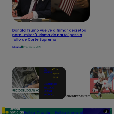
Donald Trump vuelve a firmar decretos
para limitar 'turismo de parto' pese a
fallo de Corte Suprema
Mundo
07 de agosto 2026
Te
07 de
ayudo
agosto
2026
¿Cuánto
está el
dólar
HOY?
Encuéntranos también en
Precio,
compra y
venta para
este
Teléfono: 219
X
viernes 7
Política
Te ayudo
Política de privacidad
1000