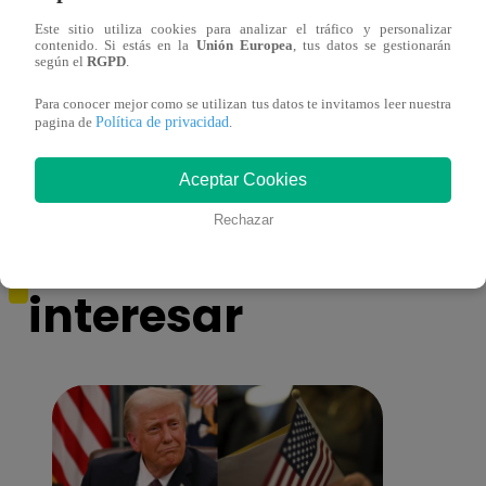
Este sitio utiliza cookies para analizar el tráfico y personalizar
contenido. Si estás en la
Unión Europea
, tus datos se gestionarán
según el
RGPD
.
Monique Pardo y Adriana Zubiate jugaron
Adria
Para conocer mejor como se utilizan tus datos te invitamos leer nuestra
a la ‘Carta dulce’ en Noche de Patas
al ‘T
Política de privacidad
pagina de
.
Aceptar Cookies
Rechazar
También te puede
interesar