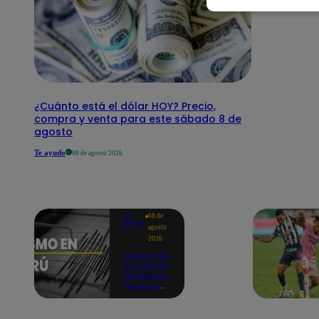
¿Cuánto está el dólar HOY? Precio,
compra y venta para este sábado 8 de
agosto
Te ayudo
08 de agosto 2026
Te
08 de
ayudo
agosto
2026
Temblor en
Perú hoy, 8
de agosto:
horario y
epicentro
del último
sismo,