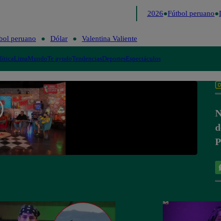
Lo último
Me Caigo de Risa
Perú Decide 2026
Fútbol peruano
D
bol peruano
Dólar
Valentina Valiente
lítica
Lima
Mundo
Te ayudo
Tendencias
Deportes
Espectáculos
N
d
P