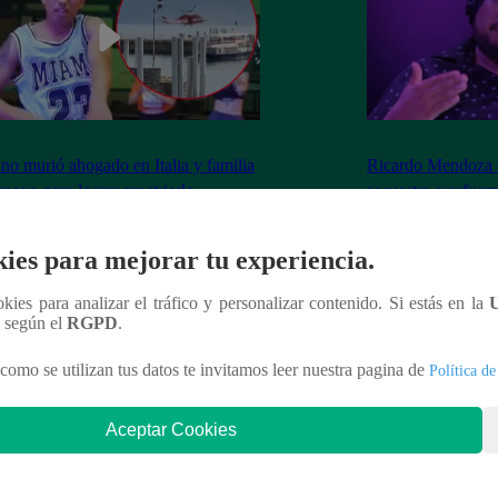
no murió ahogado en Italia y familia
Ricardo Mendoza c
apoyo para lograr repatriarlo
secuestro y refuer
ies para mejorar tu experiencia.
ookies para analizar el tráfico y personalizar contenido. Si estás en la
n según el
RGPD
.
nteresar
como se utilizan tus datos te invitamos leer nuestra pagina de
Política de
Aceptar Cookies