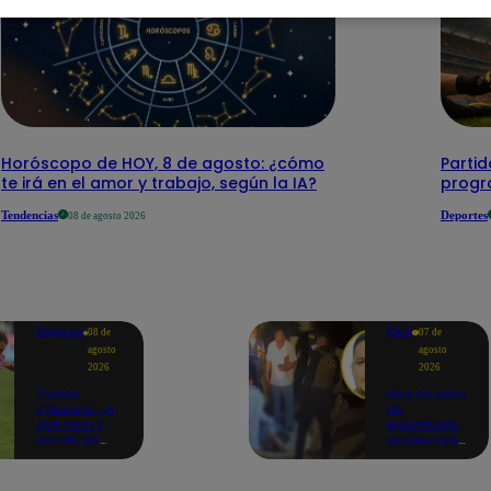
Horóscopo de HOY, 8 de agosto: ¿cómo
Parti
te irá en el amor y trabajo, según la IA?
progr
Tendencias
Deportes
08 de agosto 2026
Deportes
Perú
08 de
07 de
agosto
agosto
2026
2026
Torneo
Giro en caso
Clausura: ¿A
de
qué hora y
empresario
dónde ver
secuestrado
Sport Boys
y asesinado:
vs. Alianza
Habría sido
Lima por la
un ajuste de