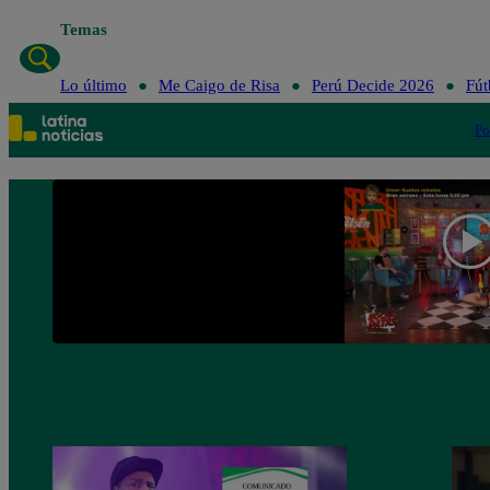
Temas
Lo último
Me Caigo de Risa
Perú Decide 2026
Fút
Po