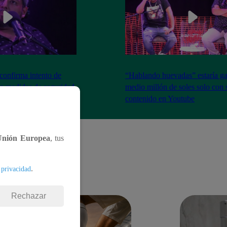
onfirma intento de
“Hablando huevadas” estaría g
za medidas de seguridad
medio millón de soles solo con 
contenido en Youtube
Unión Europea
, tus
.
 privacidad
Rechazar