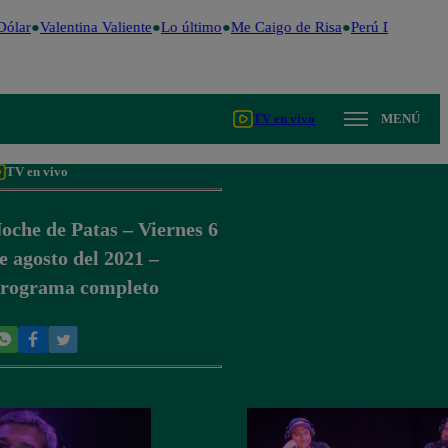
ólar
Valentina Valiente
Lo último
Me Caigo de Risa
Perú Decide 20
TV en vivo
MENÚ
TV en vivo
oche de Patas – Viernes 6
e agosto del 2021 –
rograma completo