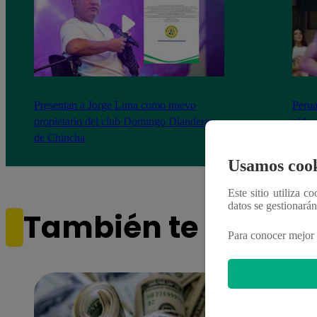
Presentan a Jorge Luna como nuevo
Perua
propietario del club Domingo Dianderas
pide 
de Chincha
Usamos cook
Este sitio utiliza c
datos se gestionará
También te puede i
Para conocer mejor 