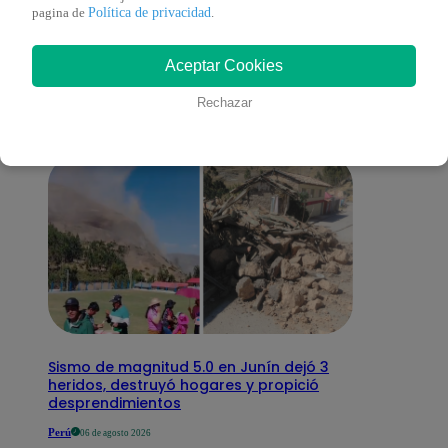
También te puede
Política de privacidad
pagina de
.
Aceptar Cookies
interesar
Rechazar
Sismo de magnitud 5.0 en Junín dejó 3
heridos, destruyó hogares y propició
desprendimientos
Perú
06 de agosto 2026