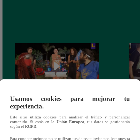
Usamos cookies para mejorar tu
Monique Pardo y Adriana Zubiate jugaron
Adria
experiencia.
a la ‘Carta dulce’ en Noche de Patas
al ‘T
Este sitio utiliza cookies para analizar el tráfico y personalizar
contenido. Si estás en la
Unión Europea
, tus datos se gestionarán
según el
RGPD
.
Para conocer mejor como se utilizan tus datos te invitamos leer nuestra