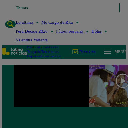
Temas
Lo último
Me Caigo de Risa
Perú Decide 
Lo último
Me Caigo de Risa
Perú Decide 2026
Fútbol peruano
Dólar
Valentina Valiente
Política
Lima
Mundo
Te ayudo
Tendencias
TV en vivo
MENÚ
Deportes
Espectáculos