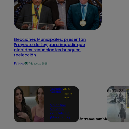
Elecciones Municipales: presentan
Proyecto de Ley para impedir que
alcaldes renunciantes busquen
reelección
Política
07 de agosto 2026
Valentina
07 de
Valiente
agosto
2026
Valentina
Valiente
capítulo 110:
¡Macarena ya
Encuéntranos también en
no quiere
involucrarse