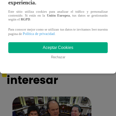
experiencia.
Este sitio utiliza cookies para analizar el tráfico y personalizar
contenido. Si estás en la
Unión Europea
, tus datos se gestionarán
según el
RGPD
.
Monique Pardo y Adriana Zubiate jugaron
Adria
Para conocer mejor como se utilizan tus datos te invitamos leer nuestra
a la ‘Carta dulce’ en Noche de Patas
al ‘T
Política de privacidad
pagina de
.
Aceptar Cookies
Rechazar
También te puede
interesar