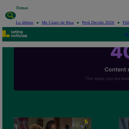
Temas
Lo último
Me Caigo de Risa
Perú Decide 2026
Fút
Po