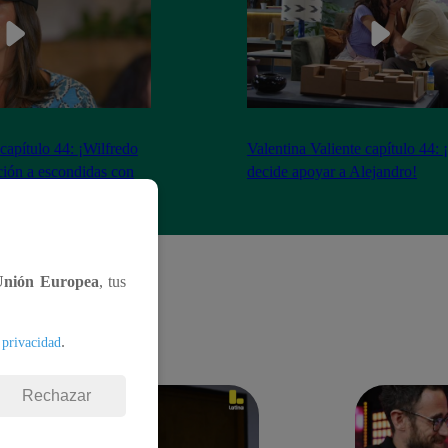
 capítulo 44: ¡Wilfredo
Valentina Valiente capítulo 44: 
ción a escondidas con
decide apoyar a Alejandro!
Unión Europea
, tus
.
 privacidad
Rechazar