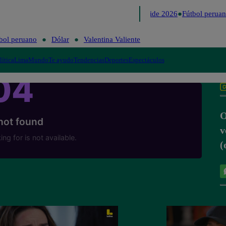
Lo último
Me Caigo de Risa
Perú Decide 2026
Fútbol peruan
bol peruano
Dólar
Valentina Valiente
lítica
Lima
Mundo
Te ayudo
Tendencias
Deportes
Espectáculos
O
v
(