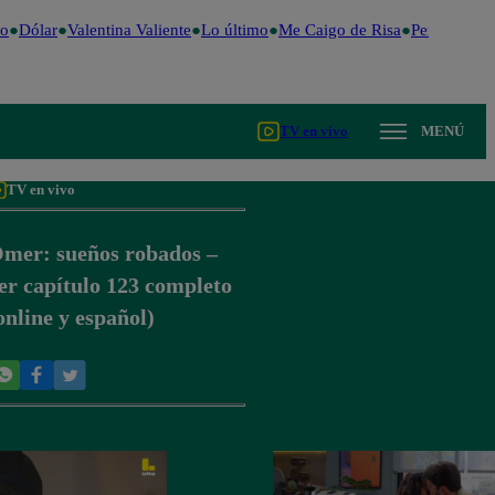
o
Dólar
Valentina Valiente
Lo último
Me Caigo de Risa
Perú Decide
TV en vivo
MENÚ
TV en vivo
mer: sueños robados –
er capítulo 123 completo
online y español)