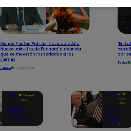
Menos Fiestas Patrias, Navidad y Año
"En La
Nuevo: ministro de Economía anuncia
extra
que se moverán los feriados a los
por e
viernes
Yo Soy
Política
07 de agosto 2026
Mundo
07 de
Política
07 de agosto
agosto
2026
2026
Claudia
Donald
Sheinbaum
Trump
confirma
vuelve a
restablecimiento
firmar
de las
decretos
reacciones con
para limitar