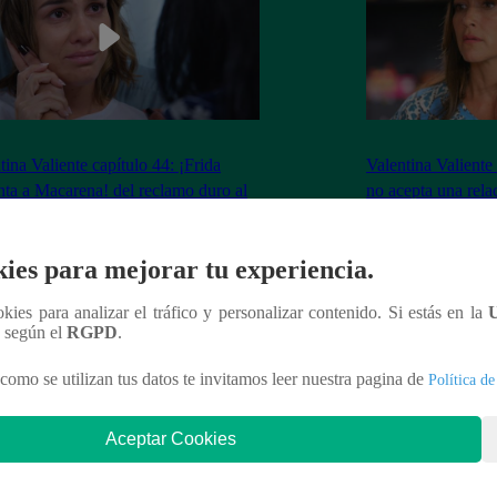
tina Valiente capítulo 44: ¡Frida
Valentina Valiente
nta a Macarena! del reclamo duro al
no acepta una rela
o que la quiebra
Elsa!
ies para mejorar tu experiencia.
ookies para analizar el tráfico y personalizar contenido. Si estás en la
n según el
RGPD
.
nteresar
como se utilizan tus datos te invitamos leer nuestra pagina de
Política de
Aceptar Cookies