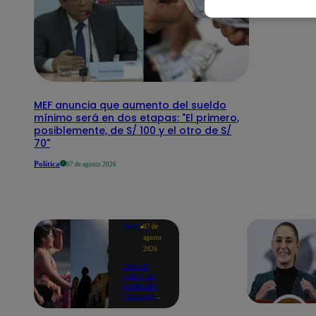
MEF anuncia que aumento del sueldo
mínimo será en dos etapas: "El primero,
posiblemente, de S/ 100 y el otro de S/
70"
Política
07 de agosto 2026
Lima
07 de
agosto
2026
Ola de
calor se
extiende
hasta el
lunes 10
de