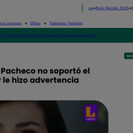
Lo último
Me Caigo de Risa
Perú Decide 2026
F
bol peruano
Dólar
Valentina Valiente
lítica
Lima
Mundo
Te ayudo
Tendencias
Deportes
Espectáculos
Más
 Pacheco no soportó el
 le hizo advertencia