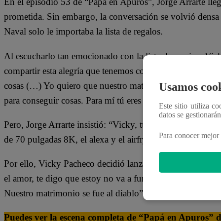
En el episodio 53 de “Papá en Apuros”, Jorge Arrarte llegó
prometida. Sin embargo, la conversación se volvió densa 
Naval solo le importaba la lista de regalos.
Al escucharlo tan emocionado con la lista de novios, Vick
compartir esta alegría que tenemos con la gente que quer
cosas (…) Yo quiero que nuestro matrimonio sea una fiest
Usamos cook
para conseguir cosas. Para mí tú eres lo más importante, e
Este sitio utiliza c
datos se gestionará
Pero, Jorge Arrarte insistió: “Vicky, tú eres lo que más q
Para conocer mejor 
de 70 pulgadas 8K, el alexa y el airfryer los pedí pensan
Por ello, Vicky Pacheco decidió lanzarle esta advertenci
el amor, te digo que estoy no va a funcionar. Desde que emp
Nuestro matrimonio se fue al diablo”.
Puedes ver la escena completa de “Papá en Apuros” dán