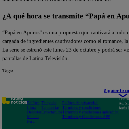
¿A qué hora se transmite “Papá en Ap
“Papá en Apuros” es una propuesta que cautivará a todo e
cargada de ingredientes cautivadores como el romance, la le
La serie se estrenó este lunes 23 de octubre y podrá ser vis
pantallas de Latina Televisión.
Tags:
destacada minuto
Papá en Apuros
Siguiente a
Teléf
Política
Te ayudo
Política de privacidad
Av. Sa
Lima
Tendencias
Términos y condiciones
Jesús 
Deportes
Espectáculos
Términos y condiciones aplicación
Mundo
Términos y Condiciones APP
Perú