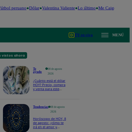
útbol peruano
Dólar
Valentina Valiente
Lo último
Me Caigo de Risa
TV en vivo
MENÚ
 vistos ahora
Te
08 de agosto
ayudo
2026
¿Cuánto está el dólar
HOY? Precio, compra
y venta para este
sábado 8 de agosto
Tendencias
08 de agosto
2026
Horóscopo de HOY, 8
de agosto: ¿cómo te
irá en el amor y
trabajo, según la IA?