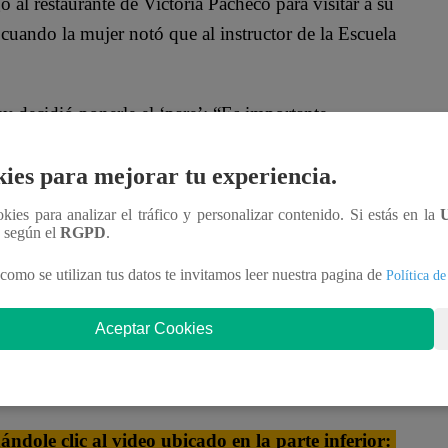
 al restaurante de Victoria Pacheco para visitar a su
cuando la mujer notó que al instructor de la Escuela
y decidió ponerle el ‘pare’: “Es importante
emos. No hay que desperdiciar la vida con estas
a, una celebración; no una situación oportunista
ies para mejorar tu experiencia.
l resto me da igual”.
ookies para analizar el tráfico y personalizar contenido. Si estás en la
n según el
RGPD
.
uiero. Pero, ¿sabes qué quiero también? La televisión
como se utilizan tus datos te invitamos leer nuestra pagina de
Política de
do en ti”.
Aceptar Cookies
a: “Escúchame, si vamos a mezclar los negocios con
ezaste con las listas, este asunto se fue al diablo.
dole clic al video ubicado en la parte inferior: