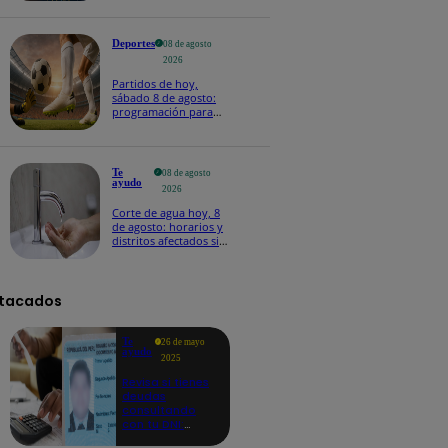
Deportes
08 de agosto
2026
Partidos de hoy,
sábado 8 de agosto:
programación para
ver fútbol EN VIVO
Te
08 de agosto
ayudo
2026
Corte de agua hoy, 8
de agosto: horarios y
distritos afectados sin
el servicio de Sedapal
tacados
Te
26 de mayo
ayudo
2025
Revisa si tienes
deudas
consultando
con tu DNI:
aquí los