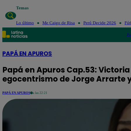
Temas
Lo último
Me Caigo de Risa
Perú Decide 2026
Fút
Po
PAPÁ EN APUROS
Papá en Apuros Cap.53: Victoria
egocentrismo de Jorge Arrarte y
PAPÁ EN APUROS
a las 22:21