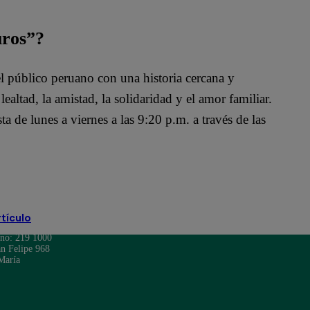
uros”?
l público peruano con una historia cercana y
altad, la amistad, la solidaridad y el amor familiar.
ta de lunes a viernes a las 9:20 p.m. a través de las
rtículo
ono: 219 1000
n Felipe 968
María