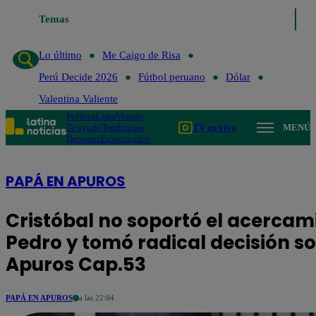
Temas
Lo último
Me Caigo de Risa
Perú Decide 2026
Fútbo
Lo último
Me Caigo de Risa
Perú Decide 2026
Fútbol peruano
Dólar
Valentina Valiente
Política
Lima
Mundo
Te ayudo
Tendencias
TV en vivo
MENÚ
Deportes
Espectáculos
PAPÁ EN APUROS
Cristóbal no soportó el acercam
Pedro y tomó radical decisión so
Apuros Cap.53
PAPÁ EN APUROS
a las 22:04