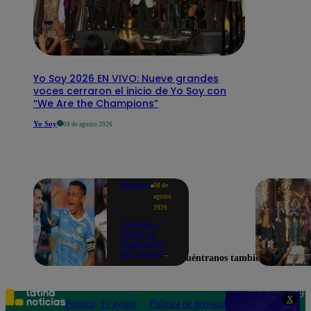
Yo Soy 2026 EN VIVO: Nueve grandes
voces cerraron el inicio de Yo Soy con
“We Are the Champions”
Yo Soy
08 de agosto 2026
Deportes
08 de
agosto
2026
Partidos y
tabla de
posiciones
del Torneo
Encuéntranos también en
Clausura EN
VIVO: así van
los equipos
en la fecha 4
Teléfono: 219
X
Política
Te ayudo
Política de privacidad
1000