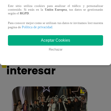
Este sitio utiliza cookies para analizar el tráfico y personalizar
contenido. Si estás en la
Unión Europea
, tus datos se gestionarán
Mujeres indígenas y amazónicas del Perú
EBAC
según el
RGPD
.
denuncian ante ONU que no se respeta su
la Gr
Para conocer mejor como se utilizan tus datos te invitamos leer nuestra
derecho a la consulta previa
Política de privacidad
pagina de
.
Aceptar Cookies
Rechazar
También te puede
interesar