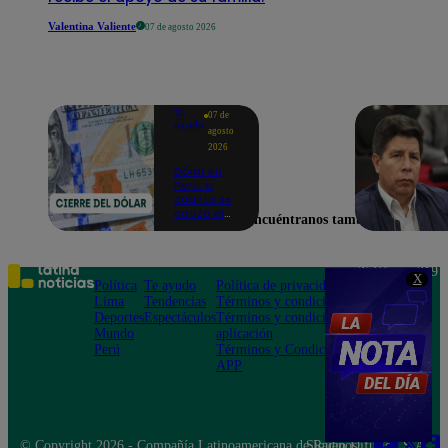
Valentina Valiente
07 de agosto 2026
Te
07 de
ayudo
agosto
2026
Dólar en
Perú: a
cuánto se
cotizó el
Encuéntranos también en
cierre de
hoy, 7 de
agosto de
2026
Teléfono: 219
X
Política
Te ayudo
Política de privacidad
1000
Lima
Tendencias
Términos y condiciones
Av. San
Deportes
Espectáculos
Términos y condiciones
Felipe 968
Mundo
aplicación
Jesús María
Perú
Términos y Condiciones
APP
© Copyright 2026 - Compañía Latinoamericana de Radio Difusión S.A.
Síguenos