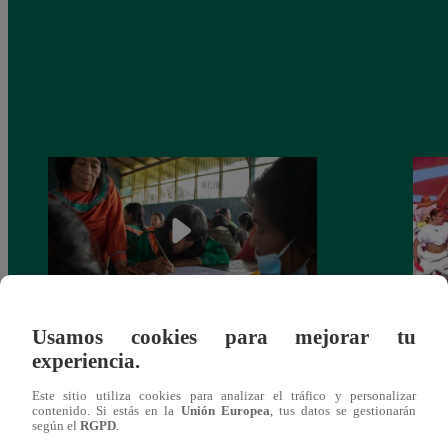
Usamos cookies para mejorar tu
Mujeres indígenas y amazónicas del Perú
EBAC
experiencia.
denuncian ante ONU que no se respeta su
la Gr
derecho a la consulta previa
Este sitio utiliza cookies para analizar el tráfico y personalizar
contenido. Si estás en la
Unión Europea
, tus datos se gestionarán
según el
RGPD
.