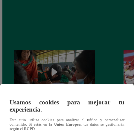
Usamos cookies para mejorar tu
Mujeres indígenas y amazónicas del Perú
EBAC
experiencia.
denuncian ante ONU que no se respeta su
la Gr
derecho a la consulta previa
Este sitio utiliza cookies para analizar el tráfico y personalizar
contenido. Si estás en la
Unión Europea
, tus datos se gestionarán
según el
RGPD
.