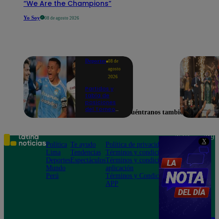
“We Are the Champions”
Yo Soy
08 de agosto 2026
Deportes
08 de
agosto
2026
Partidos y
tabla de
posiciones
del Torneo
Encuéntranos también en
Clausura EN
VIVO: así van
los equipos
en la fecha 4
Teléfono: 219
X
Política
Te ayudo
Política de privacidad
1000
Lima
Tendencias
Términos y condiciones
Av. San
Deportes
Espectáculos
Términos y condiciones
Felipe 968
Mundo
aplicación
Jesús María
Perú
Términos y Condiciones
APP