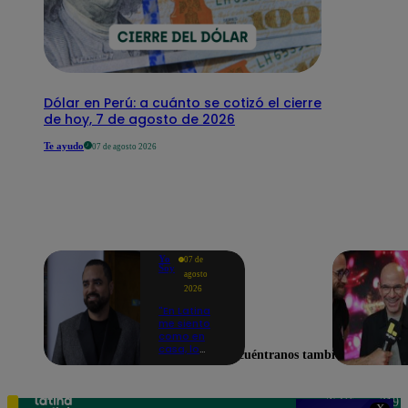
Dólar en Perú: a cuánto se cotizó el cierre
de hoy, 7 de agosto de 2026
Te ayudo
07 de agosto 2026
Yo
07 de
Soy
agosto
2026
"En Latina
me siento
como en
casa, lo
Encuéntranos también en
extrañaba":
Franco
Cabrera
emocionado
Teléfono: 219