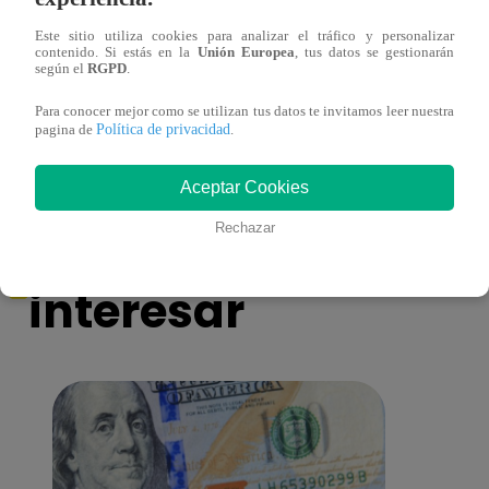
Este sitio utiliza cookies para analizar el tráfico y personalizar
contenido. Si estás en la
Unión Europea
, tus datos se gestionarán
Mujeres indígenas y amazónicas del Perú
EBAC
según el
RGPD
.
denuncian ante ONU que no se respeta su
la Gr
derecho a la consulta previa
Para conocer mejor como se utilizan tus datos te invitamos leer nuestra
Política de privacidad
pagina de
.
Aceptar Cookies
También te puede
Rechazar
interesar