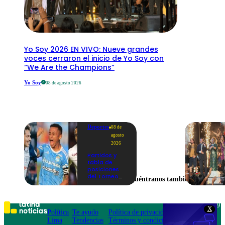
Yo Soy 2026 EN VIVO: Nueve grandes
voces cerraron el inicio de Yo Soy con
“We Are the Champions”
Yo Soy
08 de agosto 2026
Deportes
08 de
agosto
2026
Partidos y
tabla de
posiciones
del Torneo
Encuéntranos también en
Clausura EN
VIVO: así van
los equipos
en la fecha 4
Teléfono: 219
X
Política
Te ayudo
Política de privacidad
1000
Lima
Tendencias
Términos y condiciones
Av. San