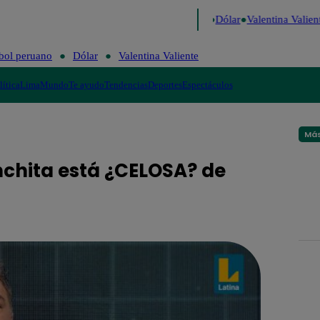
o de Risa
Perú Decide 2026
Fútbol peruano
Dólar
Valentina Valient
bol peruano
Dólar
Valentina Valiente
lítica
Lima
Mundo
Te ayudo
Tendencias
Deportes
Espectáculos
Más
onchita está ¿CELOSA? de