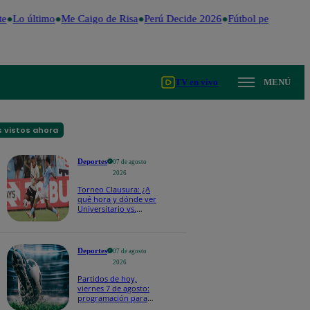
e
Lo último
Me Caigo de Risa
Perú Decide 2026
Fútbol peruano
Dól
TV en vivo
MENÚ
 vistos ahora
Deportes
07 de agosto
2026
Torneo Clausura: ¿A
qué hora y dónde ver
Universitario vs.
Sporting Cristal por la
fecha 4?
Deportes
07 de agosto
2026
Partidos de hoy,
viernes 7 de agosto:
programación para
ver fútbol EN VIVO