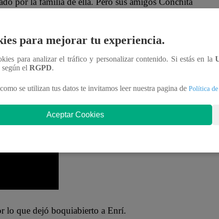
nado por la familia de ella. Pero sus amigos Conchita
Incluso, la mujer le aseguró que su prometida NO
ies para mejorar tu experiencia.
na pareja para Goyito.
“Una mujer emprendedora,
ookies para analizar el tráfico y personalizar contenido. Si estás en la
n según el
RGPD
.
como a ti. Que le gusta a la chela, que le gusta
ella, te casas, porque tú estás seguro que te la va
como se utilizan tus datos te invitamos leer nuestra pagina de
Política de
ién te lo va a dar”
, aseguró Conchita.
Aceptar Cookies
or lo que dejó boquiabierto a Enrí.