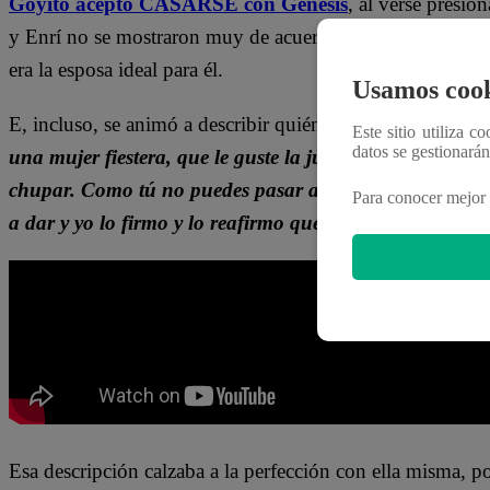
Goyito aceptó CASARSE con Génesis
, al verse presio
y Enrí no se mostraron muy de acuerdo con su decisión. 
era la esposa ideal para él.
Usamos cook
E, incluso, se animó a describir quién podría ser una bue
Este sitio utiliza c
datos se gestionará
una mujer fiestera, que le guste la juerga, la pachanga 
chupar. Como tú no puedes pasar a la siguiente fase con 
Para conocer mejor 
a dar y yo lo firmo y lo reafirmo que cuando se casa rec
Esa descripción calzaba a la perfección con ella misma, p