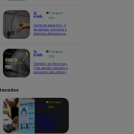
Te
07 de agosto
ayudo
2026
Corte de agua hoy, 7
de agosto: horarios y
distritos afectados sin
el servicio de Sedapal
Te
07 de agosto
ayudo
2026
Temblor en Perú hoy,
7 de agosto: horario y
epicentro del último
sismo, según IGP
tacados
Te
26 de mayo
ayudo
2025
Revisa si tienes
deudas
consultando
con tu DNI:
aquí los