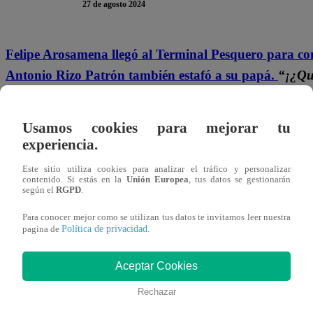
27 de agosto 2024
Felipe Arosamena llegó al Terminal Pesquero para conta
Antonio Rizo Patrón también estafó a su papá.
“¡¿Qu
papá?”,
fue la reacción de María Teresa, quien no lo podí
preguntó.
Usamos cookies para mejorar tu
experiencia.
Pipo aseguró que la persona que se encargó de darle esta 
Este sitio utiliza cookies para analizar el tráfico y personalizar
en la mañana. Mi papá me contó porque le puso una 
contenido. Si estás en la
Unión Europea
, tus datos se gestionarán
según el
RGPD
.
Techi comenzó a tomar la posesión de su cuerpo.
“¿Es qu
morir cuando se entere de esto”,
sentenció.
Para conocer mejor como se utilizan tus datos te invitamos leer nuestra
Política de privacidad
pagina de
.
Aceptar Cookies
Rechazar