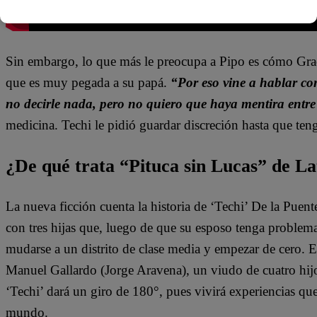
Sin embargo, lo que más le preocupa a Pipo es cómo Graci
que es muy pegada a su papá.
“Por eso vine a hablar con
no decirle nada, pero no quiero que haya mentira entre
medicina. Techi le pidió guardar discreción hasta que te
¿De qué trata “Pituca sin Lucas” de La
La nueva ficción cuenta la historia de ‘Techi’ De la Puen
con tres hijas que, luego de que su esposo tenga problem
mudarse a un distrito de clase media y empezar de cero. 
Manuel Gallardo (Jorge Aravena), un viudo de cuatro hijo
‘Techi’ dará un giro de 180°, pues vivirá experiencias qu
mundo.