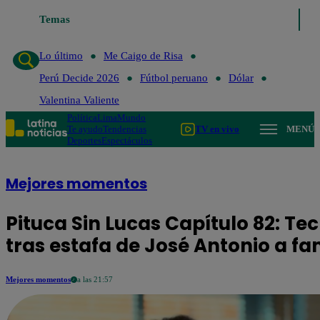
Lo último
Temas
Me Caigo de Risa
Perú Decide 2026
Fútbol peruano
Lo último
Me Caigo de Risa
Perú Decide 2026
Fútbol peruano
Dólar
Valentina Valiente
Política
Lima
Mundo
Te ayudo
Tendencias
TV en vivo
MENÚ
Deportes
Espectáculos
Mejores momentos
Pituca Sin Lucas Capítulo 82: T
tras estafa de José Antonio a fa
Mejores momentos
a las 21:57