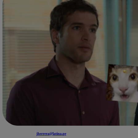
jherrera@latina.pe