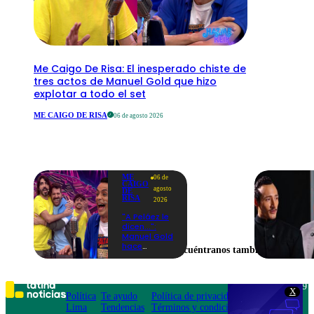
Me Caigo De Risa: El inesperado chiste de
tres actos de Manuel Gold que hizo
explotar a todo el set
ME CAIGO DE RISA
06 de agosto 2026
ME
06 de
CAIGO
agosto
DE
RISA
2026
"A Peláez le
dicen...":
Manuel Gold
hace
Encuéntranos también en
explotar de
risa a Julio
Díaz antes
de contar el
Teléfono: 219
X
chiste
Política
Te ayudo
Política de privacidad
1000
Lima
Tendencias
Términos y condiciones
Av. San