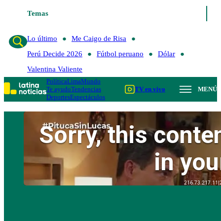
Temas
Lo último
Me Caigo de Risa
Perú
Lo último
Me Caigo de Risa
Perú Decide 2026
Fútbol peruano
Dólar
Valentina Valiente
Política
Lima
Mundo
Te ayudo
Tendencias
TV en vivo
MENÚ
Deportes
Espectáculos