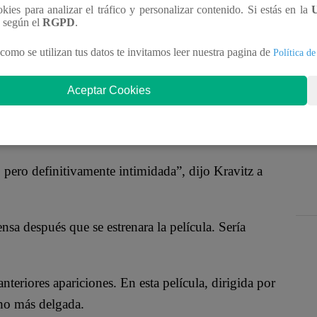
Zoe Kravitz
forman equipo como Batman y
ookies para analizar el tráfico y personalizar contenido. Si estás en la
mosas figuras de DC Comics para
“Batman”
.
n según el
RGPD
.
como se utilizan tus datos te invitamos leer nuestra pagina de
Política de
de cine negro, con los dos personajes haciendo de
zar al Acertijo, quien está asesinando a personajes de
Aceptar Cookies
reocupados por cómo será la respuesta del público.
ero definitivamente intimidada”, dijo Kravitz a
sa después que se estrenara la película. Sería
anteriores apariciones. En esta película, dirigida por
ho más delgada.