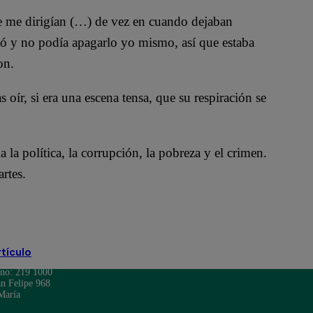
ue me dirigían (…) de vez en cuando dejaban
ató y no podía apagarlo yo mismo, así que estaba
on.
oír, si era una escena tensa, que su respiración se
 la política, la corrupción, la pobreza y el crimen.
rtes.
rtículo
ono: 219 1000
n Felipe 968
María