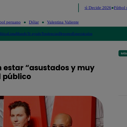
Lo último
Me Caigo de Risa
Perú Decide 2026
Fútbol 
bol peruano
Dólar
Valentina Valiente
lítica
Lima
Mundo
Te ayudo
Tendencias
Deportes
Espectáculos
Más
n estar “asustados y muy
 público