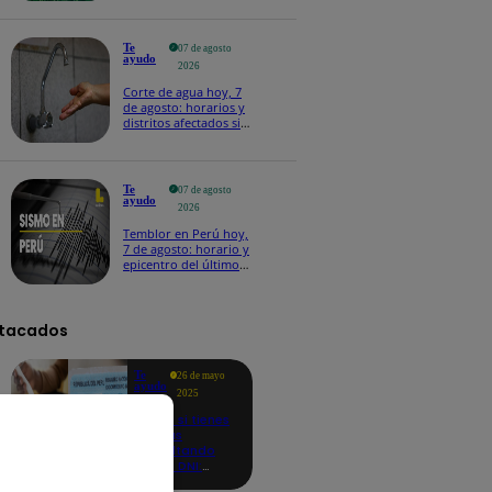
Te
07 de agosto
ayudo
2026
Corte de agua hoy, 7
de agosto: horarios y
distritos afectados sin
el servicio de Sedapal
Te
07 de agosto
ayudo
2026
Temblor en Perú hoy,
7 de agosto: horario y
epicentro del último
sismo, según IGP
tacados
Te
26 de mayo
ayudo
2025
Revisa si tienes
deudas
consultando
con tu DNI:
aquí los