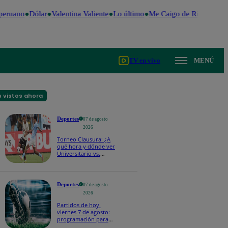
peruano
Dólar
Valentina Valiente
Lo último
Me Caigo de Risa
Perú D
TV en vivo
MENÚ
 vistos ahora
Deportes
07 de agosto
2026
Torneo Clausura: ¿A
qué hora y dónde ver
Universitario vs.
Sporting Cristal por la
fecha 4?
Deportes
07 de agosto
2026
Partidos de hoy,
viernes 7 de agosto:
programación para
ver fútbol EN VIVO