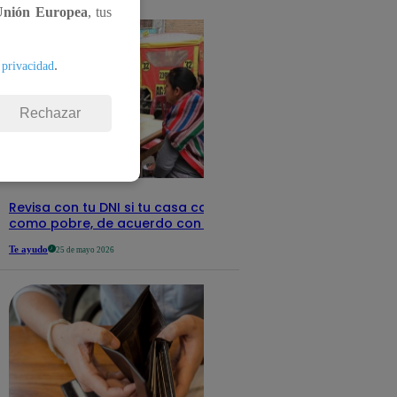
detalles
Unión Europea
, tus
.
 privacidad
Rechazar
Revisa con tu DNI si tu casa califica
como pobre, de acuerdo con el Sisfoh
Te ayudo
25 de mayo 2026