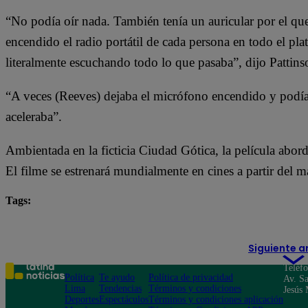
“No podía oír nada. También tenía un auricular por el q
encendido el radio portátil de cada persona en todo el pl
literalmente escuchando todo lo que pasaba”, dijo Pattins
“A veces (Reeves) dejaba el micrófono encendido y podías 
aceleraba”.
Ambientada en la ficticia Ciudad Gótica, la película aborda
El filme se estrenará mundialmente en cines a partir del ma
Tags:
Batman
cine
películas
Siguiente a
Teléf
Política
Te ayudo
Política de privacidad
Av. Sa
Lima
Tendencias
Términos y condiciones
Jesús 
Deportes
Espectáculos
Términos y condiciones aplicación