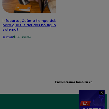
Infocorp: ¿Cuánto tiempo debe pasar
para que tus deudas no figuren en su
sistema?
Te ayudo
11 de junio 2025
Encuéntranos también en
X