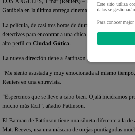
LOS ÁNGELES, 1 mar (Reuters) –
Robert Pattinson
y
Este sitio utiliza c
Gatúbela en la última entrega cinematográfica de las fa
datos se gestionará
Para conocer mejor 
La película, de casi tres horas de duración, tiene mucho 
detectives para encontrar a una chica desaparecida y locali
alto perfil en
Ciudad Gótica
.
La nueva dirección tiene a Pattinson y Kravitz un poco p
“Me siento asustada y muy emocionada al mismo tiempo, p
Reuters en una entrevista.
“Esperemos que se lleve a cabo bien. Ojalá hiciéramos pren
mucho más fácil”, añadió Pattinson.
El Batman de Pattinson tiene una silueta diferente a la de 
Matt Reeves, usa una máscara de orejas puntiagudas muc