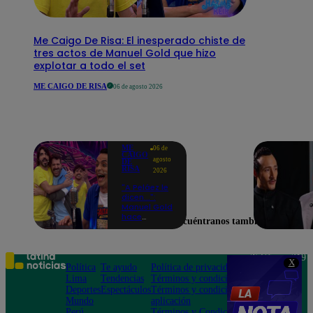
Me Caigo De Risa: El inesperado chiste de
tres actos de Manuel Gold que hizo
explotar a todo el set
ME CAIGO DE RISA
06 de agosto 2026
ME
06 de
CAIGO
agosto
DE
RISA
2026
"A Peláez le
dicen...":
Manuel Gold
hace
Encuéntranos también en
explotar de
risa a Julio
Díaz antes
de contar el
Teléfono: 219
X
chiste
Política
Te ayudo
Política de privacidad
1000
Lima
Tendencias
Términos y condiciones
Av. San
Deportes
Espectáculos
Términos y condiciones
Felipe 968
Mundo
aplicación
Jesús María
Perú
Términos y Condiciones