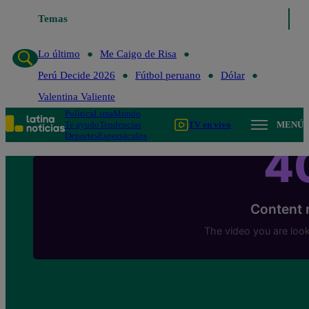
Temas
Lo último
Me Caigo de Risa
Perú Decide 20
Lo último
Me Caigo de Risa
Perú Decide 2026
Fútbol peruano
Dólar
Valentina Valiente
Política
Lima
Mundo
Te ayudo
Tendencias
TV en vivo
MENÚ
Deportes
Espectáculos