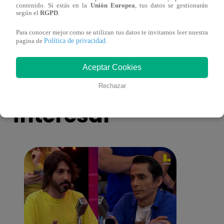
contenido. Si estás en la
Unión Europea
, tus datos se gestionarán
eres tú”: una historia de cartas y amor que
capít
según el
RGPD
.
lo cambiará todo
Para conocer mejor como se utilizan tus datos te invitamos leer nuestra
Política de privacidad
pagina de
.
Aceptar Cookies
También te puede
Rechazar
interesar