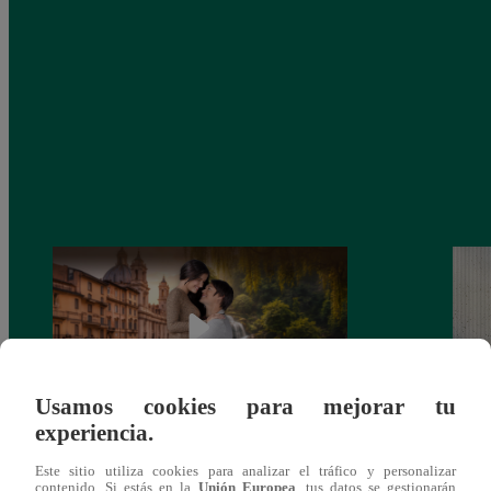
Usamos cookies para mejorar tu
experiencia.
Latina estrenará el 28 de abril “Mi vida
Dos e
Este sitio utiliza cookies para analizar el tráfico y personalizar
eres tú”: una historia de cartas y amor que
capít
contenido. Si estás en la
Unión Europea
, tus datos se gestionarán