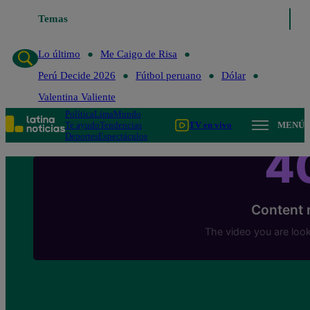
Lo último
Temas
Me Caigo de Risa
Perú Decide 2026
Fútbol peruano
Lo último
Me Caigo de Risa
Perú Decide 2026
Fútbol peruano
Dólar
Valentina Valiente
Política
Lima
Mundo
Te ayudo
Tendencias
TV en vivo
MENÚ
Deportes
Espectáculos