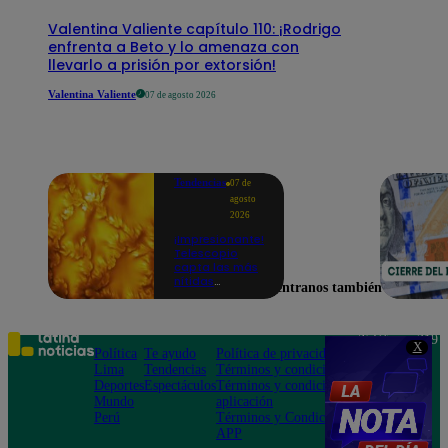
Valentina Valiente capítulo 110: ¡Rodrigo
enfrenta a Beto y lo amenaza con
llevarlo a prisión por extorsión!
Valentina Valiente
07 de agosto 2026
Tendencias
07 de
agosto
2026
¡Impresionante!
Telescopio
capta las más
nítidas
Encuéntranos también en
imágenes de lo
que ocurre en
la superficie
del Sol
Teléfono: 219
X
Política
Te ayudo
Política de privacidad
1000
Lima
Tendencias
Términos y condiciones
Av. San
Deportes
Espectáculos
Términos y condiciones
Felipe 968
Mundo
aplicación
Jesús María
Perú
Términos y Condiciones
APP