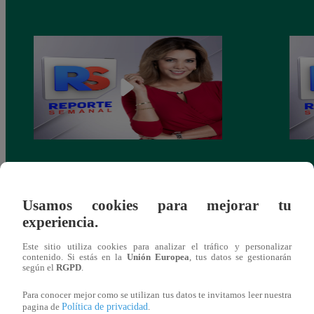
¿Buscas plan familiar en Lima? El Parque
Homen
de las Leyendas presenta a la rinoceronte
mejor
Valentina
calat
Usamos cookies para mejorar tu
experiencia.
Este sitio utiliza cookies para analizar el tráfico y personalizar
contenido. Si estás en la
Unión Europea
, tus datos se gestionarán
según el
RGPD
.
También te puede
Para conocer mejor como se utilizan tus datos te invitamos leer nuestra
Política de privacidad
pagina de
.