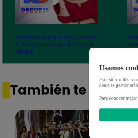
¿Buscas plan familiar en Lima? El Parque
Homen
de las Leyendas presenta a la rinoceronte
mejor
Valentina
calat
Usamos cook
Este sitio utiliza c
También te puede i
datos se gestionará
Para conocer mejor 