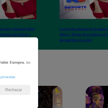
ada por conductor ebrio
La movida musical en la plaza 
amilia para llegar a
Mayo: ¿Reino de la música, el f
las marchas en Lima?
Unión Europea
, tus
.
 privacidad
Rechazar