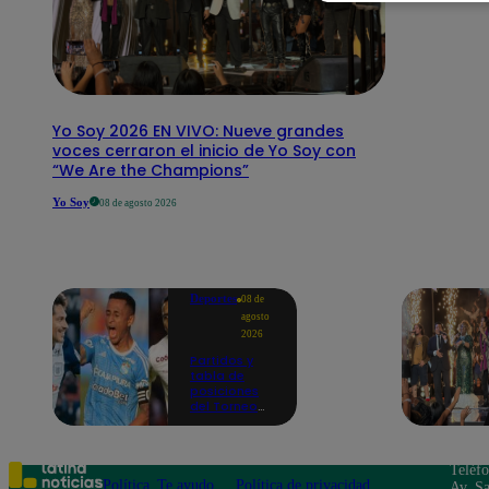
Yo Soy 2026 EN VIVO: Nueve grandes
voces cerraron el inicio de Yo Soy con
“We Are the Champions”
Yo Soy
08 de agosto 2026
Deportes
08 de
agosto
2026
Partidos y
tabla de
posiciones
del Torneo
Clausura EN
VIVO: así van
los equipos
en la fecha 4
Teléf
Política
Te ayudo
Política de privacidad
Av. Sa