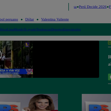
Lo último
Me Caigo de Risa
Perú Decide 2026
Fú
bol peruano
Dólar
Valentina Valiente
lítica
Lima
Mundo
Te ayudo
Tendencias
Deportes
Espectáculos
R
a