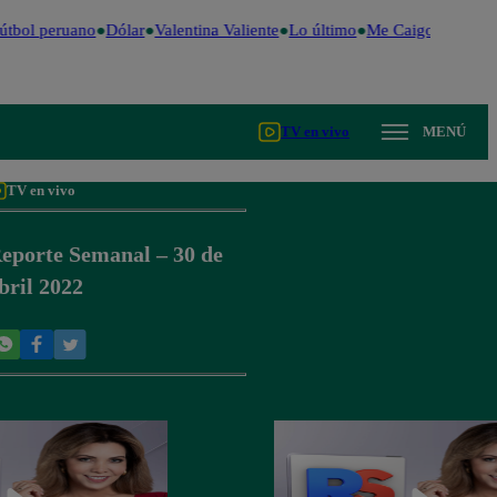
tbol peruano
Dólar
Valentina Valiente
Lo último
Me Caigo de Risa
TV en vivo
MENÚ
TV en vivo
eporte Semanal – 30 de
bril 2022