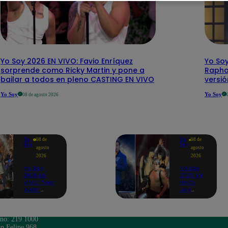
Yo Soy 2026 EN VIVO: Favio Enríquez
Yo Soy
sorprende como Ricky Martin y pone a
Rapha
bailar a todos en pleno CASTING EN VIVO
versi
Yo Soy
Yo Soy
08 de agosto 2026
Yo
Yo
08 de
08 de
Soy
Soy
agosto
agosto
2026
2026
Yo Soy
Yo Soy
2026 EN
2026 EN
VIVO: “Hey
VIVO:
Jude”
Jely
reúne a
Reátegui
Paul
se une a
McCartney,
Nino
José
Bravo
ono: 219 1000
Feliciano,
para
n Felipe 968