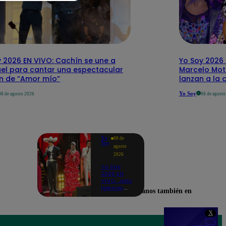
 2026 EN VIVO: Cachín se une a
Yo Soy 2026 
el para cantar una espectacular
Marcelo Mott
ón de “Amor mío”
lanzan a la 
Yo Soy
08 de agosto 2026
08 de agost
Yo
08 de
Soy
agosto
2026
Yo Soy
2026 EN
VIVO: Julio
Iglesias,
Encuéntranos también en
José José,
Celia Cruz
y más
X
artistas se
unen en