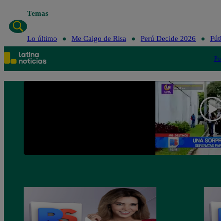
Temas
Lo último
Me Caigo de Risa
Perú Decide 2026
Fút
Po