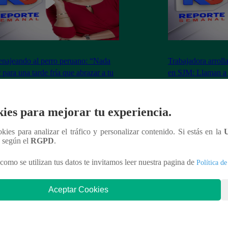
ajeando al perro peruano: “Nada
Trabajadora arroll
 para una tarde fría que abrazar a tu
en SJM: Llaman a f
o”
acuerdo
ies para mejorar tu experiencia.
ookies para analizar el tráfico y personalizar contenido. Si estás en la
nteresar
n según el
RGPD
.
como se utilizan tus datos te invitamos leer nuestra pagina de
Política de
Aceptar Cookies