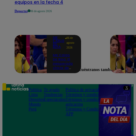
equipos en la fecha 4
Deportes
06 de agosto 2026
ME
06 de
CAIGO
agosto
DE
RISA
2026
Me Caigo
De Risa: El
inesperado
chiste de
Encuéntranos también en
tres actos
de Manuel
Gold que
hizo
Teléfono: 219
X
explotar a
Política
Te ayudo
Política de privacidad
1000
todo el set
Lima
Tendencias
Términos y condiciones
Av. San
Deportes
Espectáculos
Términos y condiciones
Felipe 968
Mundo
aplicación
Jesús María
Perú
Términos y Condiciones
APP