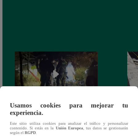
Usamos cookies para mejorar tu
Tragedia en el Vraem: Sobreviviente a
Miniv
experiencia.
intervención dio negativo en examen de
tripl
drogas
Este sitio utiliza cookies para analizar el tráfico y personalizar
contenido. Si estás en la
Unión Europea
, tus datos se gestionarán
según el
RGPD
.