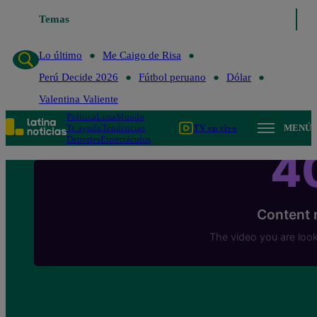
Temas
Lo último
Me Caigo de Risa
Perú Decide 2
Lo último
Me Caigo de Risa
Perú Decide 2026
Fútbol peruano
Dólar
Valentina Valiente
Política
Lima
Mundo
Te ayudo
Tendencias
TV en vivo
MENÚ
Deportes
Espectáculos