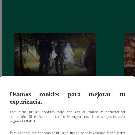
Tragedia en el Vraem: Sobreviviente a
Latin
Usamos cookies para mejorar tu
intervención dio negativo en examen de
eres 
experiencia.
drogas
lo ca
Este sitio utiliza cookies para analizar el tráfico y personalizar
contenido. Si estás en la
Unión Europea
, tus datos se gestionarán
según el
RGPD
.
Para conocer mejor como se utilizan tus datos te invitamos leer nuestra