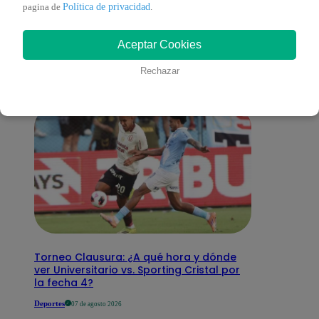
También te puede
Política de privacidad
pagina de
.
Aceptar Cookies
interesar
Rechazar
Torneo Clausura: ¿A qué hora y dónde
ver Universitario vs. Sporting Cristal por
la fecha 4?
Deportes
07 de agosto 2026