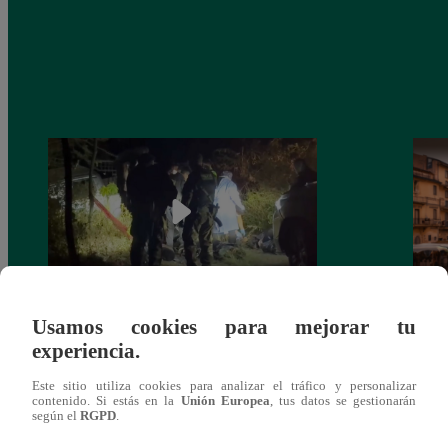
Usamos cookies para mejorar tu
Tragedia en el Vraem: Sobreviviente a
Latin
experiencia.
intervención dio negativo en examen de
eres 
drogas
lo ca
Este sitio utiliza cookies para analizar el tráfico y personalizar
contenido. Si estás en la
Unión Europea
, tus datos se gestionarán
según el
RGPD
.