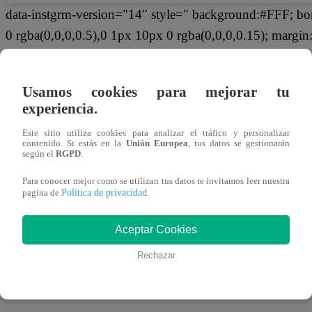
data-instgrm-version="14" style=" background:#FFF; bo
0 rgba(0,0,0,0.5),0 1px 10px 0 rgba(0,0,0,0.15); margi
padding:0; width:99.375%; width:-webkit-calc(100% - 2
Usamos cookies para mejorar tu
experiencia.
Ver esta publicación en Instagram
Este sitio utiliza cookies para analizar el tráfico y personalizar
contenido. Si estás en la
Unión Europea
, tus datos se gestionarán
style=" background:#FFFFFF; line-height:0; padding:0 0
según el
RGPD
.
width:100%;" target="_blank" rel="noopener">
Para conocer mejor como se utilizan tus datos te invitamos leer nuestra
Política de privacidad
pagina de
.
Aceptar Cookies
Rechazar