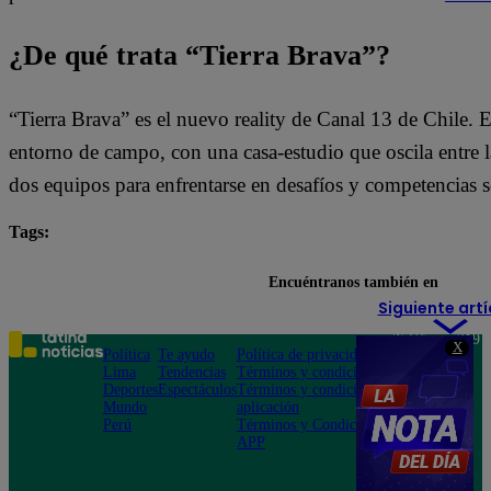
¿De qué trata “Tierra Brava”?
“Tierra Brava” es el nuevo reality de Canal 13 de Chile.
entorno de campo, con una casa-estudio que oscila entre l
dos equipos para enfrentarse en desafíos y competencias 
Tags:
destacada minuto
Tierra Brava
Encuéntranos también en
Siguiente artí
Teléfono: 219
X
Política
Te ayudo
Política de privacidad
1000
Lima
Tendencias
Términos y condiciones
Av. San
Deportes
Espectáculos
Términos y condiciones
Felipe 968
Mundo
aplicación
Jesús María
Perú
Términos y Condiciones
APP