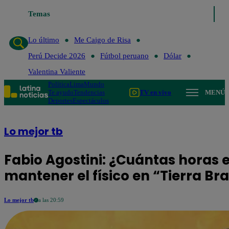
Temas
Lo último
Me Caigo de Risa
Perú Decide 2026
Fút
Lo último
Me Caigo de Risa
Perú Decide 2026
Fútbol peruano
Dólar
Valentina Valiente
Política
Lima
Mundo
Te ayudo
Tendencias
TV en vivo
MENÚ
Deportes
Espectáculos
Lo mejor tb
Fabio Agostini: ¿Cuántas horas 
mantener el físico en “Tierra Br
Lo mejor tb
a las 20:59